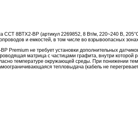
ССТ 8ВТХ2-ВР (артикул 2269852, 8 Вт/м, 220~240 В, 205°С
проводов и емкостей, в том числе во взрывоопасных зонах
 Premium не требует установки дополнительных датчиков 
роводящая матрица с частицами графита, внутри которой
ласно температуре окружающей среды. При понижении тем
амоограничивающаяся тепловыдача (кабель не перегревает