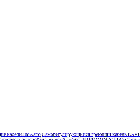
ие кабели IndAstro
Саморегулирующийся греющий кабель LAV
аморегулирующийся греющий кабель THERMON (США)
Самор