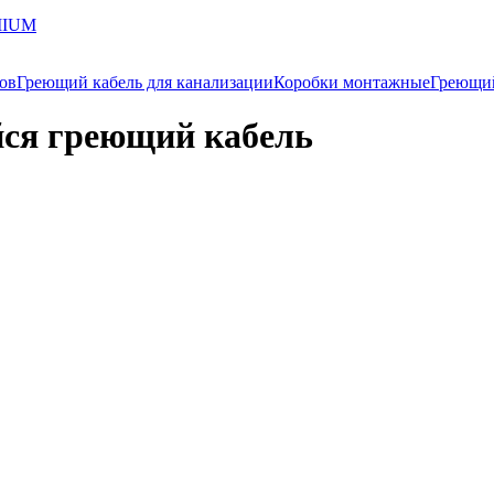
MIUM
ков
Греющий кабель для канализации
Коробки монтажные
Греющи
ся греющий кабель