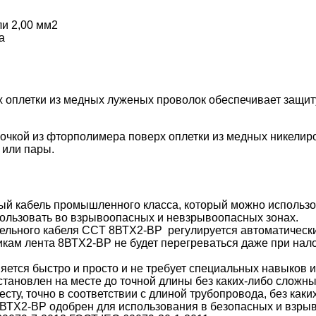
ли 2,00 мм
2
а
х оплетки из медных луженых проволок обеспечивает защиту
чкой из фторполимера поверх оплетки из медных никелиро
 или пары.
й кабель промышленного класса, который можно использо
пользовать во взрывоопасных и невзрывоопасных зонах.
льного кабеля CCT 8ВТХ2-ВР регулируется автоматически
ам лента 8ВТХ2-ВР не будет перегреваться даже при нало
яется быстро и просто и не требует специальных навыков 
тановлен на месте до точной длины без каких-либо сложны
ту, точно в соответствии с длиной трубопровода, без каки
ТХ2-ВР одобрен для использования в безопасных и взры