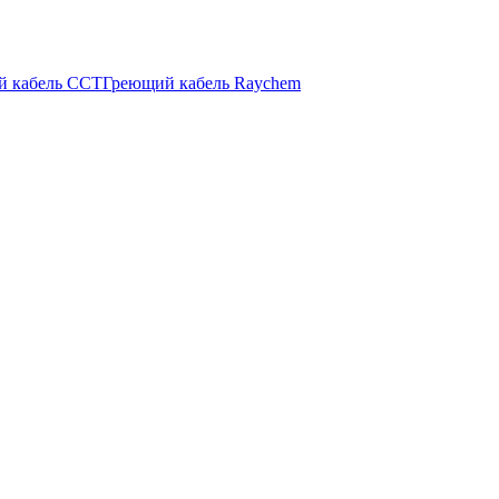
й кабель ССТ
Греющий кабель Raychem