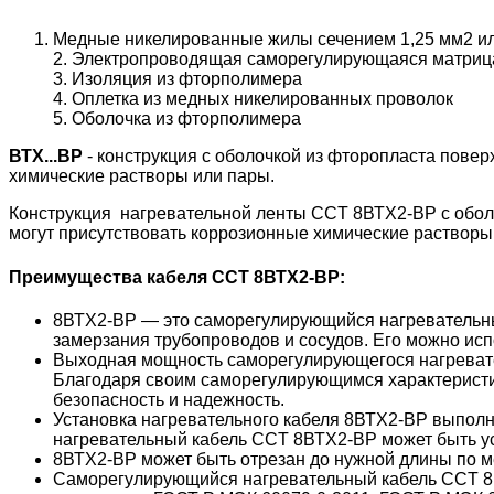
Медные никелированные жилы сечением 1,25 мм
2
и
2.
Электропроводящая саморегулирующаяся матриц
3.
Изоляция из фторполимера
4.
Оплетка из медных никелированных проволок
5.
Оболочка из фторполимера
ВТХ...BP
- конструкция с оболочкой из фторопласта повер
химические растворы или пары.
Конструкция нагревательной ленты CCT 8ВТХ2-ВР с оболо
могут присутствовать коррозионные химические растворы
Преимущества кабеля ССТ 8ВТХ2-ВР:
8ВТХ2-ВР — это саморегулирующийся нагревательны
замерзания трубопроводов и сосудов. Его можно ис
Выходная мощность саморегулирующегося нагревате
Благодаря своим саморегулирующимся характеристик
безопасность и надежность.
Установка нагревательного кабеля 8ВТХ2-ВР выполн
нагревательный кабель CCT 8ВТХ2-ВР может быть ус
8ВТХ2-ВР может быть отрезан до нужной длины по мес
Саморегулирующийся нагревательный кабель CCT 8В