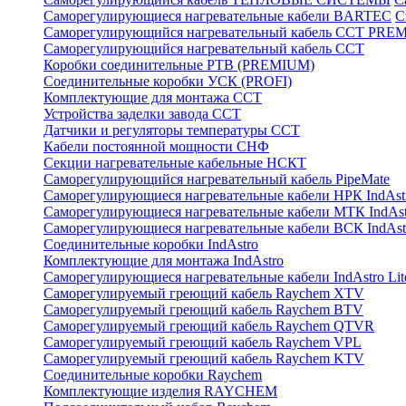
Саморегулирующиеся нагревательные кабели BARTEC
С
Саморегулирующийся нагревательный кабель ССТ PRE
Саморегулирующийся нагревательный кабель ССТ
Коробки соединительные РТВ (PREMIUM)
Соединительные коробки УСК (PROFI)
Комплектующие для монтажа ССТ
Устройства заделки завода ССТ
Датчики и регуляторы температуры ССТ
Кабели постоянной мощности СНФ
Секции нагревательные кабельные НСКТ
Саморегулирующийся нагревательный кабель PipeMate
Саморегулирующиеся нагревательные кабели НРК IndAst
Саморегулирующиеся нагревательные кабели МТК IndAst
Саморегулирующиеся нагревательные кабели ВСК IndAst
Соединительные коробки IndAstro
Комплектующие для монтажа IndAstro
Саморегулирующиеся нагревательные кабели IndAstro Lit
Саморегулируемый греющий кабель Raychem XTV
Саморегулируемый греющий кабель Raychem BTV
Саморегулируемый греющий кабель Raychem QTVR
Саморегулируемый греющий кабель Raychem VPL
Саморегулируемый греющий кабель Raychem KTV
Соединительные коробки Raychem
Комплектующие изделия RAYCHEM