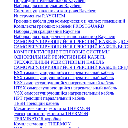
Подсоединительный набор Raychem
Наборы для оконцевания Raychem
Системы управления и контроля Raychem
Инструменты RAYCHEM
Греющие кабели для коммерческих и жилых помещений
Комплекты греющих кабелей FROSTGUARD
Наборы для сращивания Raychem
Наборы для прохода через теплоизоляцию Raychem
САМОРЕГУЛИРУЮЩИЙСЯ ГРЕЮЩИЙ КАБЕЛЬ, ДО 8
САМОРЕГУЛИРУЮЩИЙСЯ ГРЕЮЩИЙ КАБЕЛЬ ВЫСО
КОМПЛЕКТУЮЩИЕ ТЕПЛОВЫЕ СИСТЕМЫ
ОДНОЖИЛЬНЫЙ РЕЗИСТИВНЫЙ КАБЕЛЬ
ТРЕХЖИЛЬНЫЙ РЕЗИСТИВНЫЙ КАБЕЛЬ
САМОРЕГУЛИРУЮЩИЙСЯ ГРЕЮЩИЙ КАБЕЛЬ СРЕД
BSX саморегулирующийся нагревательный кабель
RSX саморегулирующийся нагревательный кабель
KSX саморегулирующийся нагревательный кабель
HTSX саморегулирующийся нагревательный кабель
VSX саморегулирующийся нагревательный кабель
НРТ греющий параллельный кабель
TESH греющий кабель
Механические термостаты THERMON
Электронные термостаты THERMON
TERMINATOR коробки
Комплектующие THERMON