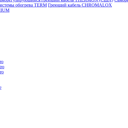
истемы обогрева TERM
Греющий кабель CHROMALOX
MIUM
ro
ro
ro
e