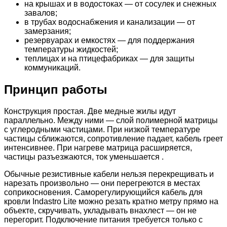
на крышах и в водостоках — от сосулек и снежных
завалов;
в трубах водоснабжения и канализации — от
замерзания;
резервуарах и емкостях — для поддержания
температуры жидкостей;
теплицах и на птицефабриках — для защиты
коммуникаций.
Принцип работы
Конструкция простая. Две медные жилы идут
параллельно. Между ними — слой полимерной матрицы
с углеродными частицами. При низкой температуре
частицы сближаются, сопротивление падает, кабель греет
интенсивнее. При нагреве матрица расширяется,
частицы разъезжаются, ток уменьшается .
Обычные резистивные кабели нельзя перекрещивать и
нарезать произвольно — они перегреются в местах
соприкосновения. Саморегулирующийся кабель для
кровли Indastro Lite можно резать кратно метру прямо на
объекте, скручивать, укладывать внахлест — он не
перегорит. Подключение питания требуется только с