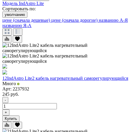
Модель IndAstro Lite
Сортировать по:
умолчанию
цене (сначала дешевые)
цене (сначала дорогие)
названию А-Я
названию Я-А
12IndAstro Lite2 кабель нагревательный саморегулирующийся
Много
Арт: 2237932
245
руб.
-
+
Купить