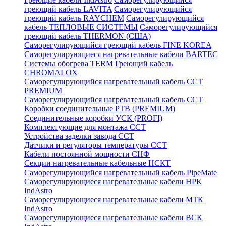
греющий кабель LAVITA
Саморегулирующийся
греющий кабель RAYCHEM
Саморегулирующийся
кабель ТЕПЛОВЫЕ СИСТЕМЫ
Саморегулирующийся
греющий кабель THERMON (США)
Саморегулирующийся греющий кабель FINE KOREA
Саморегулирующиеся нагревательные кабели BARTEC
Системы обогрева TERM
Греющий кабель
CHROMALOX
Саморегулирующийся нагревательный кабель ССТ
PREMIUM
Саморегулирующийся нагревательный кабель ССТ
Коробки соединительные РТВ (PREMIUM)
Соединительные коробки УСК (PROFI)
Комплектующие для монтажа ССТ
Устройства заделки завода ССТ
Датчики и регуляторы температуры ССТ
Кабели постоянной мощности СНФ
Секции нагревательные кабельные НСКТ
Саморегулирующийся нагревательный кабель PipeMate
Саморегулирующиеся нагревательные кабели НРК
IndAstro
Саморегулирующиеся нагревательные кабели МТК
IndAstro
Саморегулирующиеся нагревательные кабели ВСК