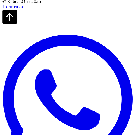
© КабельОпт 2026
Политика