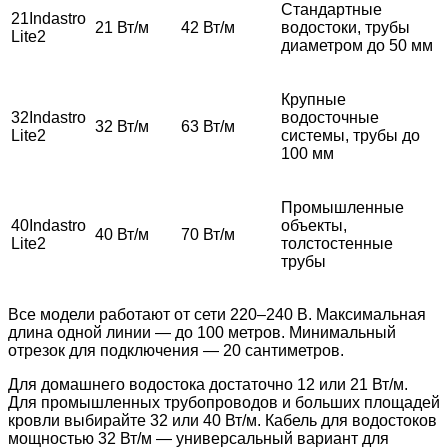
Стандартные
21Indastro
21 Вт/м
42 Вт/м
водостоки, трубы
Lite2
диаметром до 50 мм
Крупные
32Indastro
водосточные
32 Вт/м
63 Вт/м
Lite2
системы, трубы до
100 мм
Промышленные
40Indastro
объекты,
40 Вт/м
70 Вт/м
Lite2
толстостенные
трубы
Все модели работают от сети 220–240 В. Максимальная
длина одной линии — до 100 метров. Минимальный
отрезок для подключения — 20 сантиметров.
Для домашнего водостока достаточно 12 или 21 Вт/м.
Для промышленных трубопроводов и больших площадей
кровли выбирайте 32 или 40 Вт/м. Кабель для водостоков
мощностью 32 Вт/м — универсальный вариант для