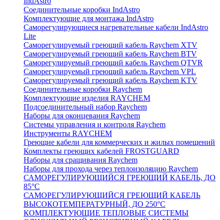
IndAstro
Соединительные коробки IndAstro
Комплектующие для монтажа IndAstro
Саморегулирующиеся нагревательные кабели IndAstro
Lite
Саморегулируемый греющий кабель Raychem XTV
Саморегулируемый греющий кабель Raychem BTV
Саморегулируемый греющий кабель Raychem QTVR
Саморегулируемый греющий кабель Raychem VPL
Саморегулируемый греющий кабель Raychem KTV
Соединительные коробки Raychem
Комплектующие изделия RAYCHEM
Подсоединительный набор Raychem
Наборы для оконцевания Raychem
Системы управления и контроля Raychem
Инструменты RAYCHEM
Греющие кабели для коммерческих и жилых помещений
Комплекты греющих кабелей FROSTGUARD
Наборы для сращивания Raychem
Наборы для прохода через теплоизоляцию Raychem
САМОРЕГУЛИРУЮЩИЙСЯ ГРЕЮЩИЙ КАБЕЛЬ, ДО
85°С
САМОРЕГУЛИРУЮЩИЙСЯ ГРЕЮЩИЙ КАБЕЛЬ
ВЫСОКОТЕМПЕРАТУРНЫЙ, ДО 250°С
КОМПЛЕКТУЮЩИЕ ТЕПЛОВЫЕ СИСТЕМЫ