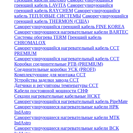
греющий кабель LAVITA
Саморегулирующийся
греющий кабель RAYCHEM
Саморегулирующийся
кабель ТЕПЛОВЫЕ СИСТЕМЫ
Саморегулирующийся
греющий кабель THERMON (США)
Саморегулирующийся греющий кабель FINE KOREA
Саморегулирующиеся нагревательные кабели BARTEC
Системы обогрева TERM
Греющий кабель
CHROMALOX
Саморегулирующийся нагревательный кабель ССТ
PREMIUM
Саморегулирующийся нагревательный кабель ССТ
Коробки соединительные РТВ (PREMIUM)
Соединительные коробки УСК (PROFI)
Комплектующие для монтажа ССТ
Устройства заделки завода ССТ
Датчики и регуляторы температуры ССТ
Кабели постоянной мощности СНФ
Секции нагревательные кабельные НСКТ
Саморегулирующийся нагревательный кабель PipeMate
Саморегулирующиеся нагревательные кабели НРК
IndAstro
Саморегулирующиеся нагревательные кабели МТК
IndAstro
Саморегулирующиеся нагревательные кабели ВСК