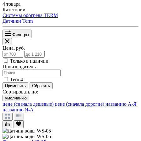
4 товара
Категории
Системы обогрева TERM
Датчики Term
Фильтры
Цена, руб.
Только в наличии
Производитель
Term
4
Применить
Сбросить
Сортировать по:
умолчанию
цене (сначала дешевые)
цене (сначала дорогие)
названию А-Я
названию Я-А