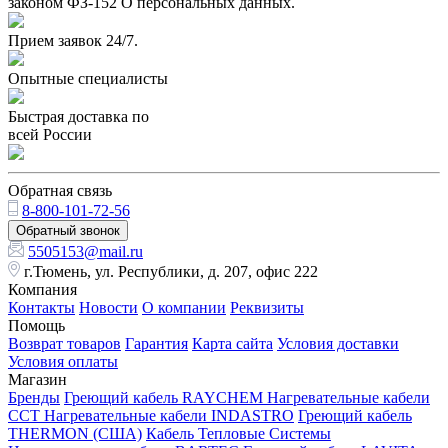
законом ФЗ-152 О персональных данных.
Прием заявок 24/7.
Опытные специалисты
Быстрая доставка по
всей России
Обратная связь
8-800-101-72-56
Обратный звонок
5505153@mail.ru
г.Тюмень, ул. Республики, д. 207, офис 222
Компания
Контакты
Новости
О компании
Реквизиты
Помощь
Возврат товаров
Гарантия
Карта сайта
Условия доставки
Условия оплаты
Магазин
Бренды
Греющий кабель RAYCHEM
Нагревательные кабели
ССТ
Нагревательные кабели INDASTRO
Греющий кабель
THERMON (США)
Кабель Тепловые Системы