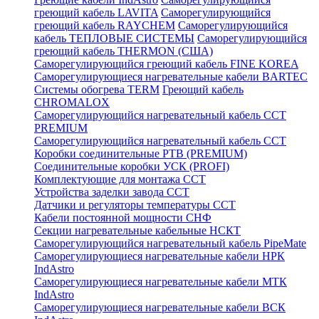
греющий кабель LAVITA
Саморегулирующийся
греющий кабель RAYCHEM
Саморегулирующийся
кабель ТЕПЛОВЫЕ СИСТЕМЫ
Саморегулирующийся
греющий кабель THERMON (США)
Саморегулирующийся греющий кабель FINE KOREA
Саморегулирующиеся нагревательные кабели BARTEC
Системы обогрева TERM
Греющий кабель
CHROMALOX
Саморегулирующийся нагревательный кабель ССТ
PREMIUM
Саморегулирующийся нагревательный кабель ССТ
Коробки соединительные РТВ (PREMIUM)
Соединительные коробки УСК (PROFI)
Комплектующие для монтажа ССТ
Устройства заделки завода ССТ
Датчики и регуляторы температуры ССТ
Кабели постоянной мощности СНФ
Секции нагревательные кабельные НСКТ
Саморегулирующийся нагревательный кабель PipeMate
Саморегулирующиеся нагревательные кабели НРК
IndAstro
Саморегулирующиеся нагревательные кабели МТК
IndAstro
Саморегулирующиеся нагревательные кабели ВСК