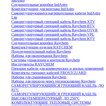
IndAstro
Соединительные коробки IndAstro
Комплектующие для монтажа IndAstro
Саморегулирующиеся нагревательные кабели IndAstro
Lite
Саморегулируемый греющий кабель Raychem XTV
Саморегулируемый греющий кабель Raychem BTV
Саморегулируемый греющий кабель Raychem QTVR
Саморегулируемый греющий кабель Raychem VPL
Саморегулируемый греющий кабель Raychem KTV
Соединительные коробки Raychem
Комплектующие изделия RAYCHEM
Подсоединительный набор Raychem
Наборы для оконцевания Raychem
Системы управления и контроля Raychem
Инструменты RAYCHEM
Греющие кабели для коммерческих и жилых помещений
Комплекты греющих кабелей FROSTGUARD
Наборы для сращивания Raychem
Наборы для прохода через теплоизоляцию Raychem
САМОРЕГУЛИРУЮЩИЙСЯ ГРЕЮЩИЙ КАБЕЛЬ, ДО
85°С
САМОРЕГУЛИРУЮЩИЙСЯ ГРЕЮЩИЙ КАБЕЛЬ
ВЫСОКОТЕМПЕРАТУРНЫЙ, ДО 250°С
КОМПЛЕКТУЮЩИЕ ТЕПЛОВЫЕ СИСТЕМЫ