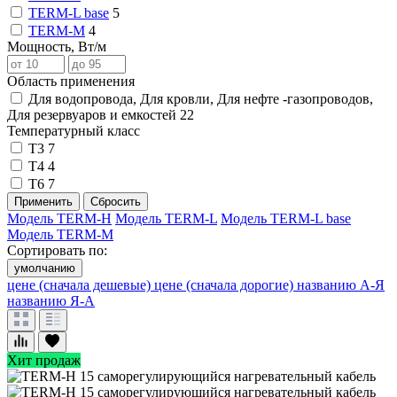
TERM-L base
5
TERM-М
4
Мощность, Вт/м
Область применения
Для водопровода, Для кровли, Для нефте -газопроводов,
Для резервуаров и емкостей
22
Температурный класс
Т3
7
Т4
4
Т6
7
Применить
Сбросить
Модель TERM-H
Модель TERM-L
Модель TERM-L base
Модель TERM-М
Сортировать по:
умолчанию
цене (сначала дешевые)
цене (сначала дорогие)
названию А-Я
названию Я-А
Хит продаж