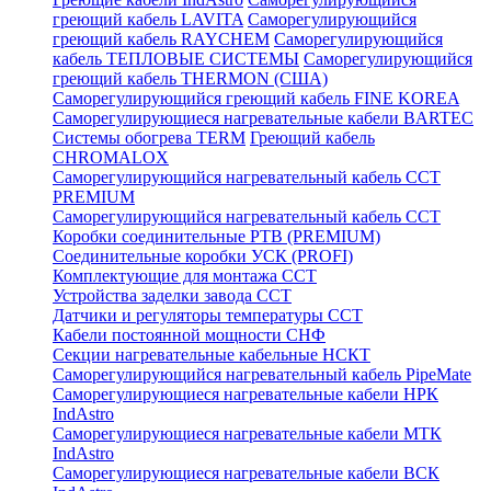
греющий кабель LAVITA
Саморегулирующийся
греющий кабель RAYCHEM
Саморегулирующийся
кабель ТЕПЛОВЫЕ СИСТЕМЫ
Саморегулирующийся
греющий кабель THERMON (США)
Саморегулирующийся греющий кабель FINE KOREA
Саморегулирующиеся нагревательные кабели BARTEC
Системы обогрева TERM
Греющий кабель
CHROMALOX
Саморегулирующийся нагревательный кабель ССТ
PREMIUM
Саморегулирующийся нагревательный кабель ССТ
Коробки соединительные РТВ (PREMIUM)
Соединительные коробки УСК (PROFI)
Комплектующие для монтажа ССТ
Устройства заделки завода ССТ
Датчики и регуляторы температуры ССТ
Кабели постоянной мощности СНФ
Секции нагревательные кабельные НСКТ
Саморегулирующийся нагревательный кабель PipeMate
Саморегулирующиеся нагревательные кабели НРК
IndAstro
Саморегулирующиеся нагревательные кабели МТК
IndAstro
Саморегулирующиеся нагревательные кабели ВСК