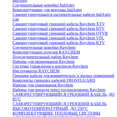
IndAstro
Соединительные коробки IndAstro
Комплектующие для монтажа IndAstro
Саморегулирующиеся нагревательные кабели IndAstro
Lite
Саморегулируемый греющий кабель Raychem XTV
Саморегулируемый греющий кабель Raychem BTV
Саморегулируемый греющий кабель Raychem QTVR
Саморегулируемый греющий кабель Raychem VPL
Саморегулируемый греющий кабель Raychem KTV
Соединительные коробки Raychem
Комплектующие изделия RAYCHEM
Подсоединительный набор Raychem
Наборы для оконцевания Raychem
Системы управления и контроля Raychem
Инструменты RAYCHEM
Греющие кабели для коммерческих и жилых помещений
Комплекты греющих кабелей FROSTGUARD
Наборы для сращивания Raychem
Наборы для прохода через теплоизоляцию Raychem
САМОРЕГУЛИРУЮЩИЙСЯ ГРЕЮЩИЙ КАБЕЛЬ, ДО
85°С
САМОРЕГУЛИРУЮЩИЙСЯ ГРЕЮЩИЙ КАБЕЛЬ
ВЫСОКОТЕМПЕРАТУРНЫЙ, ДО 250°С
КОМПЛЕКТУЮЩИЕ ТЕПЛОВЫЕ СИСТЕМЫ