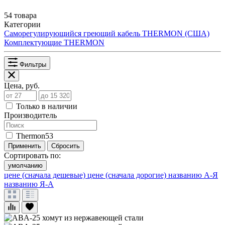
54 товара
Категории
Саморегулирующийся греющий кабель THERMON (США)
Комплектующие THERMON
Фильтры
Цена, руб.
Только в наличии
Производитель
Thermon
53
Применить
Сбросить
Сортировать по:
умолчанию
цене (сначала дешевые)
цене (сначала дорогие)
названию А-Я
названию Я-А