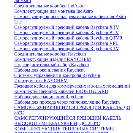
IndAstro
Соединительные коробки IndAstro
Комплектующие для монтажа IndAstro
Саморегулирующиеся нагревательные кабели IndAstro
Lite
Саморегулируемый греющий кабель Raychem XTV
Саморегулируемый греющий кабель Raychem BTV
Саморегулируемый греющий кабель Raychem QTVR
Саморегулируемый греющий кабель Raychem VPL
Саморегулируемый греющий кабель Raychem KTV
Соединительные коробки Raychem
Комплектующие изделия RAYCHEM
Подсоединительный набор Raychem
Наборы для оконцевания Raychem
Системы управления и контроля Raychem
Инструменты RAYCHEM
Греющие кабели для коммерческих и жилых помещений
Комплекты греющих кабелей FROSTGUARD
Наборы для сращивания Raychem
Наборы для прохода через теплоизоляцию Raychem
САМОРЕГУЛИРУЮЩИЙСЯ ГРЕЮЩИЙ КАБЕЛЬ, ДО
85°С
САМОРЕГУЛИРУЮЩИЙСЯ ГРЕЮЩИЙ КАБЕЛЬ
ВЫСОКОТЕМПЕРАТУРНЫЙ, ДО 250°С
КОМПЛЕКТУЮЩИЕ ТЕПЛОВЫЕ СИСТЕМЫ