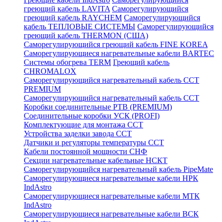
греющий кабель LAVITA
Саморегулирующийся
греющий кабель RAYCHEM
Саморегулирующийся
кабель ТЕПЛОВЫЕ СИСТЕМЫ
Саморегулирующийся
греющий кабель THERMON (США)
Саморегулирующийся греющий кабель FINE KOREA
Саморегулирующиеся нагревательные кабели BARTEC
Системы обогрева TERM
Греющий кабель
CHROMALOX
Саморегулирующийся нагревательный кабель ССТ
PREMIUM
Саморегулирующийся нагревательный кабель ССТ
Коробки соединительные РТВ (PREMIUM)
Соединительные коробки УСК (PROFI)
Комплектующие для монтажа ССТ
Устройства заделки завода ССТ
Датчики и регуляторы температуры ССТ
Кабели постоянной мощности СНФ
Секции нагревательные кабельные НСКТ
Саморегулирующийся нагревательный кабель PipeMate
Саморегулирующиеся нагревательные кабели НРК
IndAstro
Саморегулирующиеся нагревательные кабели МТК
IndAstro
Саморегулирующиеся нагревательные кабели ВСК