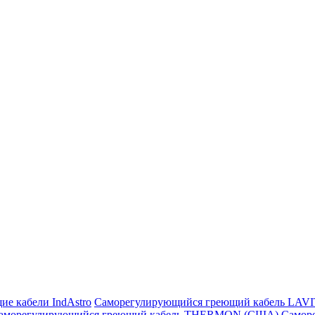
ие кабели IndAstro
Саморегулирующийся греющий кабель LAV
аморегулирующийся греющий кабель THERMON (США)
Самор