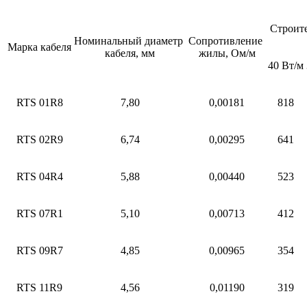
Строите
Номинальный диаметр
Сопротивление
Марка кабеля
кабеля, мм
жилы, Ом/м
40 Вт/м
RTS 01R8
7,80
0,00181
818
RTS 02R9
6,74
0,00295
641
RTS 04R4
5,88
0,00440
523
RTS 07R1
5,10
0,00713
412
RTS 09R7
4,85
0,00965
354
RTS 11R9
4,56
0,01190
319