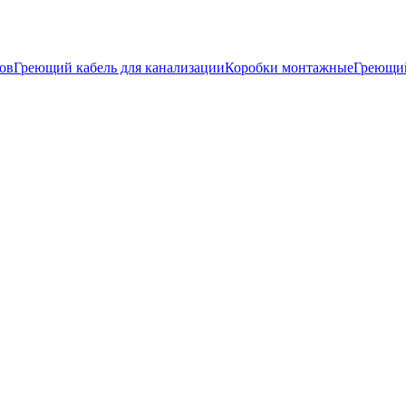
ков
Греющий кабель для канализации
Коробки монтажные
Греющи