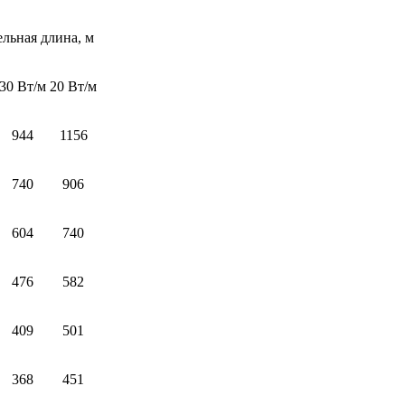
льная длина, м
30 Вт/м
20 Вт/м
944
1156
740
906
604
740
476
582
409
501
368
451