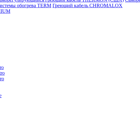
истемы обогрева TERM
Греющий кабель CHROMALOX
MIUM
ro
ro
ro
e