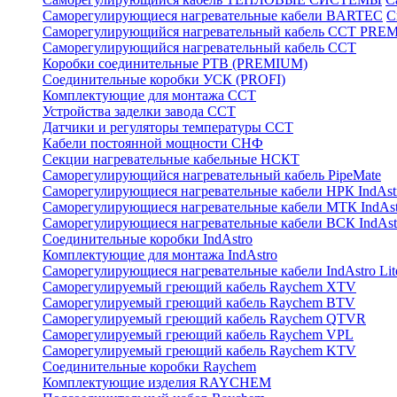
Саморегулирующиеся нагревательные кабели BARTEC
С
Саморегулирующийся нагревательный кабель ССТ PRE
Саморегулирующийся нагревательный кабель ССТ
Коробки соединительные РТВ (PREMIUM)
Соединительные коробки УСК (PROFI)
Комплектующие для монтажа ССТ
Устройства заделки завода ССТ
Датчики и регуляторы температуры ССТ
Кабели постоянной мощности СНФ
Секции нагревательные кабельные НСКТ
Саморегулирующийся нагревательный кабель PipeMate
Саморегулирующиеся нагревательные кабели НРК IndAst
Саморегулирующиеся нагревательные кабели МТК IndAst
Саморегулирующиеся нагревательные кабели ВСК IndAst
Соединительные коробки IndAstro
Комплектующие для монтажа IndAstro
Саморегулирующиеся нагревательные кабели IndAstro Lit
Саморегулируемый греющий кабель Raychem XTV
Саморегулируемый греющий кабель Raychem BTV
Саморегулируемый греющий кабель Raychem QTVR
Саморегулируемый греющий кабель Raychem VPL
Саморегулируемый греющий кабель Raychem KTV
Соединительные коробки Raychem
Комплектующие изделия RAYCHEM