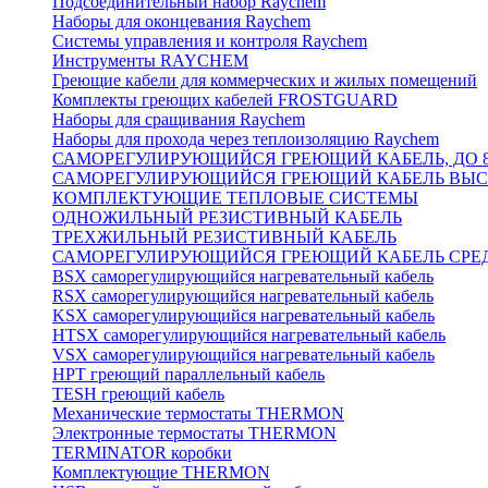
Подсоединительный набор Raychem
Наборы для оконцевания Raychem
Системы управления и контроля Raychem
Инструменты RAYCHEM
Греющие кабели для коммерческих и жилых помещений
Комплекты греющих кабелей FROSTGUARD
Наборы для сращивания Raychem
Наборы для прохода через теплоизоляцию Raychem
САМОРЕГУЛИРУЮЩИЙСЯ ГРЕЮЩИЙ КАБЕЛЬ, ДО 8
САМОРЕГУЛИРУЮЩИЙСЯ ГРЕЮЩИЙ КАБЕЛЬ ВЫСО
КОМПЛЕКТУЮЩИЕ ТЕПЛОВЫЕ СИСТЕМЫ
ОДНОЖИЛЬНЫЙ РЕЗИСТИВНЫЙ КАБЕЛЬ
ТРЕХЖИЛЬНЫЙ РЕЗИСТИВНЫЙ КАБЕЛЬ
САМОРЕГУЛИРУЮЩИЙСЯ ГРЕЮЩИЙ КАБЕЛЬ СРЕД
BSX саморегулирующийся нагревательный кабель
RSX саморегулирующийся нагревательный кабель
KSX саморегулирующийся нагревательный кабель
HTSX саморегулирующийся нагревательный кабель
VSX саморегулирующийся нагревательный кабель
НРТ греющий параллельный кабель
TESH греющий кабель
Механические термостаты THERMON
Электронные термостаты THERMON
TERMINATOR коробки
Комплектующие THERMON