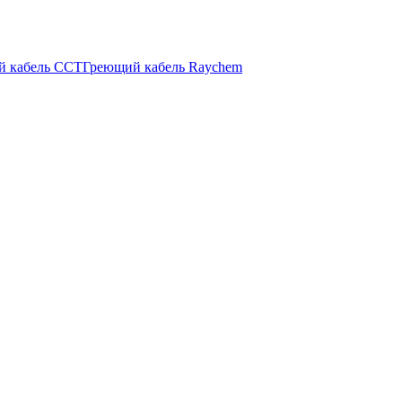
й кабель ССТ
Греющий кабель Raychem