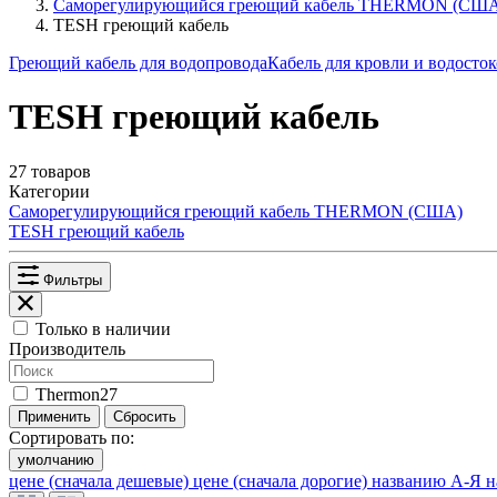
Саморегулирующийся греющий кабель THERMON (СШ
TESH греющий кабель
Греющий кабель для водопровода
Кабель для кровли и водосто
TESH греющий кабель
27 товаров
Категории
Саморегулирующийся греющий кабель THERMON (США)
TESH греющий кабель
Фильтры
Только в наличии
Производитель
Thermon
27
Применить
Сбросить
Сортировать по:
умолчанию
цене (сначала дешевые)
цене (сначала дорогие)
названию А-Я
н