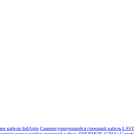
ие кабели IndAstro
Саморегулирующийся греющий кабель LAV
аморегулирующийся греющий кабель THERMON (США)
Самор