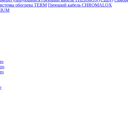
истемы обогрева TERM
Греющий кабель CHROMALOX
MIUM
ro
ro
ro
e