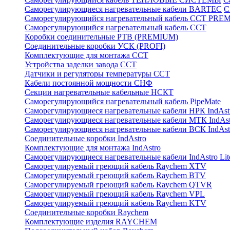
Саморегулирующиеся нагревательные кабели BARTEC
С
Саморегулирующийся нагревательный кабель ССТ PRE
Саморегулирующийся нагревательный кабель ССТ
Коробки соединительные РТВ (PREMIUM)
Соединительные коробки УСК (PROFI)
Комплектующие для монтажа ССТ
Устройства заделки завода ССТ
Датчики и регуляторы температуры ССТ
Кабели постоянной мощности СНФ
Секции нагревательные кабельные НСКТ
Саморегулирующийся нагревательный кабель PipeMate
Саморегулирующиеся нагревательные кабели НРК IndAst
Саморегулирующиеся нагревательные кабели МТК IndAst
Саморегулирующиеся нагревательные кабели ВСК IndAst
Соединительные коробки IndAstro
Комплектующие для монтажа IndAstro
Саморегулирующиеся нагревательные кабели IndAstro Lit
Саморегулируемый греющий кабель Raychem XTV
Саморегулируемый греющий кабель Raychem BTV
Саморегулируемый греющий кабель Raychem QTVR
Саморегулируемый греющий кабель Raychem VPL
Саморегулируемый греющий кабель Raychem KTV
Соединительные коробки Raychem
Комплектующие изделия RAYCHEM