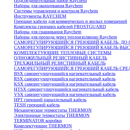
Подсоединительный набор Raychem
Наборы для оконцевания Raychem
Системы управления и контроля Raychem
Инструменты RAYCHEM
Греющие кабели для коммерческих и жилых помещений
Комплекты греющих кабелей FROSTGUARD
Наборы для сращивания Raychem
Наборы для прохода через теплоизоляцию Raychem
САМОРЕГУЛИРУЮЩИЙСЯ ГРЕЮЩИЙ КАБЕЛЬ, ДО 8
САМОРЕГУЛИРУЮЩИЙСЯ ГРЕЮЩИЙ КАБЕЛЬ ВЫСО
КОМПЛЕКТУЮЩИЕ ТЕПЛОВЫЕ СИСТЕМЫ
ОДНОЖИЛЬНЫЙ РЕЗИСТИВНЫЙ КАБЕЛЬ
ТРЕХЖИЛЬНЫЙ РЕЗИСТИВНЫЙ КАБЕЛЬ
САМОРЕГУЛИРУЮЩИЙСЯ ГРЕЮЩИЙ КАБЕЛЬ СРЕД
BSX саморегулирующийся нагревательный кабель
RSX саморегулирующийся нагревательный кабель
KSX саморегулирующийся нагревательный кабель
HTSX саморегулирующийся нагревательный кабель
VSX саморегулирующийся нагревательный кабель
НРТ греющий параллельный кабель
TESH греющий кабель
Механические термостаты THERMON
Электронные термостаты THERMON
TERMINATOR коробки
Комплектующие THERMON