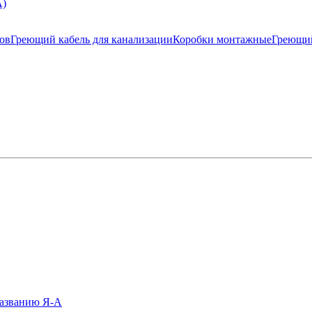
А)
ков
Греющий кабель для канализации
Коробки монтажные
Греющи
азванию Я-А