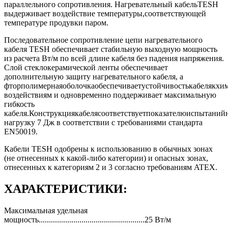
параллельного сопротивления. Нагревательный кабельTESH
выдерживает воздействие температуры,соответствующей
температуре продувки паром.
Последовательное сопротивление цепи нагревательного
кабеля TESH обеспечивает стабильную выходную мощность
из расчета Вт/м по всей длине кабеля без падения напряжения.
Слой стеклокерамической ленты обеспечивает
дополнительную защиту нагревательного кабеля, а
фторполимернаяоболочкаобеспечиваетустойчивостькабелякхи
воздействиям и одновременно поддерживает максимальную
гибкость
кабеля.Конструкциякабелясоответствуетпоказателюиспытаний
нагрузку 7 Дж в соответствии с требованиями стандарта
EN50019.
Кабели TESH одобрены к использованию в обычных зонах
(не отнесенных к какой-либо категории) и опасных зонах,
отнесенных к категориям 2 и 3 согласно требованиям ATEX.
ХАРАКТЕРИСТИКИ:
Максимальная удельная
мощность....................................................25 Вт/м