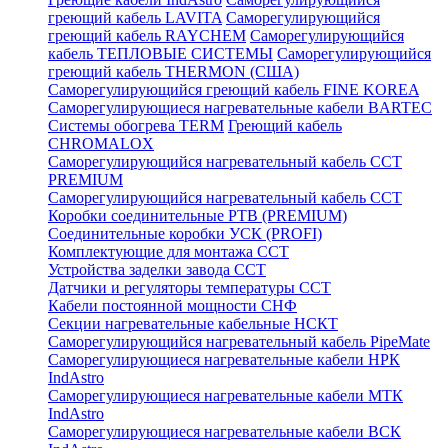
греющий кабель LAVITA
Саморегулирующийся
греющий кабель RAYCHEM
Саморегулирующийся
кабель ТЕПЛОВЫЕ СИСТЕМЫ
Саморегулирующийся
греющий кабель THERMON (США)
Саморегулирующийся греющий кабель FINE KOREA
Саморегулирующиеся нагревательные кабели BARTEC
Системы обогрева TERM
Греющий кабель
CHROMALOX
Саморегулирующийся нагревательный кабель ССТ
PREMIUM
Саморегулирующийся нагревательный кабель ССТ
Коробки соединительные РТВ (PREMIUM)
Соединительные коробки УСК (PROFI)
Комплектующие для монтажа ССТ
Устройства заделки завода ССТ
Датчики и регуляторы температуры ССТ
Кабели постоянной мощности СНФ
Секции нагревательные кабельные НСКТ
Саморегулирующийся нагревательный кабель PipeMate
Саморегулирующиеся нагревательные кабели НРК
IndAstro
Саморегулирующиеся нагревательные кабели МТК
IndAstro
Саморегулирующиеся нагревательные кабели ВСК