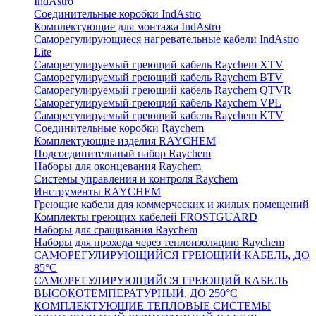
IndAstro
Соединительные коробки IndAstro
Комплектующие для монтажа IndAstro
Саморегулирующиеся нагревательные кабели IndAstro
Lite
Саморегулируемый греющий кабель Raychem XTV
Саморегулируемый греющий кабель Raychem BTV
Саморегулируемый греющий кабель Raychem QTVR
Саморегулируемый греющий кабель Raychem VPL
Саморегулируемый греющий кабель Raychem KTV
Соединительные коробки Raychem
Комплектующие изделия RAYCHEM
Подсоединительный набор Raychem
Наборы для оконцевания Raychem
Системы управления и контроля Raychem
Инструменты RAYCHEM
Греющие кабели для коммерческих и жилых помещений
Комплекты греющих кабелей FROSTGUARD
Наборы для сращивания Raychem
Наборы для прохода через теплоизоляцию Raychem
САМОРЕГУЛИРУЮЩИЙСЯ ГРЕЮЩИЙ КАБЕЛЬ, ДО
85°С
САМОРЕГУЛИРУЮЩИЙСЯ ГРЕЮЩИЙ КАБЕЛЬ
ВЫСОКОТЕМПЕРАТУРНЫЙ, ДО 250°С
КОМПЛЕКТУЮЩИЕ ТЕПЛОВЫЕ СИСТЕМЫ