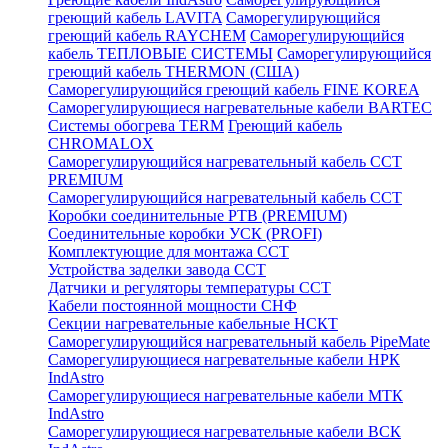
греющий кабель LAVITA
Саморегулирующийся
греющий кабель RAYCHEM
Саморегулирующийся
кабель ТЕПЛОВЫЕ СИСТЕМЫ
Саморегулирующийся
греющий кабель THERMON (США)
Саморегулирующийся греющий кабель FINE KOREA
Саморегулирующиеся нагревательные кабели BARTEC
Системы обогрева TERM
Греющий кабель
CHROMALOX
Саморегулирующийся нагревательный кабель ССТ
PREMIUM
Саморегулирующийся нагревательный кабель ССТ
Коробки соединительные РТВ (PREMIUM)
Соединительные коробки УСК (PROFI)
Комплектующие для монтажа ССТ
Устройства заделки завода ССТ
Датчики и регуляторы температуры ССТ
Кабели постоянной мощности СНФ
Секции нагревательные кабельные НСКТ
Саморегулирующийся нагревательный кабель PipeMate
Саморегулирующиеся нагревательные кабели НРК
IndAstro
Саморегулирующиеся нагревательные кабели МТК
IndAstro
Саморегулирующиеся нагревательные кабели ВСК