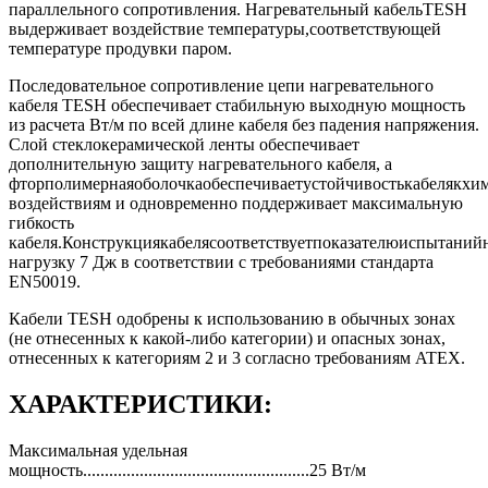
параллельного сопротивления. Нагревательный кабельTESH
выдерживает воздействие температуры,соответствующей
температуре продувки паром.
Последовательное сопротивление цепи нагревательного
кабеля TESH обеспечивает стабильную выходную мощность
из расчета Вт/м по всей длине кабеля без падения напряжения.
Слой стеклокерамической ленты обеспечивает
дополнительную защиту нагревательного кабеля, а
фторполимернаяоболочкаобеспечиваетустойчивостькабелякхи
воздействиям и одновременно поддерживает максимальную
гибкость
кабеля.Конструкциякабелясоответствуетпоказателюиспытаний
нагрузку 7 Дж в соответствии с требованиями стандарта
EN50019.
Кабели TESH одобрены к использованию в обычных зонах
(не отнесенных к какой-либо категории) и опасных зонах,
отнесенных к категориям 2 и 3 согласно требованиям ATEX.
ХАРАКТЕРИСТИКИ:
Максимальная удельная
мощность....................................................25 Вт/м