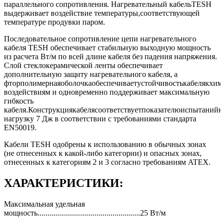
параллельного сопротивления. Нагревательный кабельTESH
выдерживает воздействие температуры,соответствующей
температуре продувки паром.
Последовательное сопротивление цепи нагревательного
кабеля TESH обеспечивает стабильную выходную мощность
из расчета Вт/м по всей длине кабеля без падения напряжения.
Слой стеклокерамической ленты обеспечивает
дополнительную защиту нагревательного кабеля, а
фторполимернаяоболочкаобеспечиваетустойчивостькабелякхи
воздействиям и одновременно поддерживает максимальную
гибкость
кабеля.Конструкциякабелясоответствуетпоказателюиспытаний
нагрузку 7 Дж в соответствии с требованиями стандарта
EN50019.
Кабели TESH одобрены к использованию в обычных зонах
(не отнесенных к какой-либо категории) и опасных зонах,
отнесенных к категориям 2 и 3 согласно требованиям ATEX.
ХАРАКТЕРИСТИКИ:
Максимальная удельная
мощность....................................................25 Вт/м