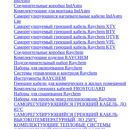
IndAstro
Соединительные коробки IndAstro
Комплектующие для монтажа IndAstro
Саморегулирующиеся нагревательные кабели IndAstro
Lite
Саморегулируемый греющий кабель Raychem XTV
Саморегулируемый греющий кабель Raychem BTV
Саморегулируемый греющий кабель Raychem QTVR
Саморегулируемый греющий кабель Raychem VPL
Саморегулируемый греющий кабель Raychem KTV
Соединительные коробки Raychem
Комплектующие изделия RAYCHEM
Подсоединительный набор Raychem
Наборы для оконцевания Raychem
Системы управления и контроля Raychem
Инструменты RAYCHEM
Греющие кабели для коммерческих и жилых помещений
Комплекты греющих кабелей FROSTGUARD
Наборы для сращивания Raychem
Наборы для прохода через теплоизоляцию Raychem
САМОРЕГУЛИРУЮЩИЙСЯ ГРЕЮЩИЙ КАБЕЛЬ, ДО
85°С
САМОРЕГУЛИРУЮЩИЙСЯ ГРЕЮЩИЙ КАБЕЛЬ
ВЫСОКОТЕМПЕРАТУРНЫЙ, ДО 250°С
КОМПЛЕКТУЮЩИЕ ТЕПЛОВЫЕ СИСТЕМЫ