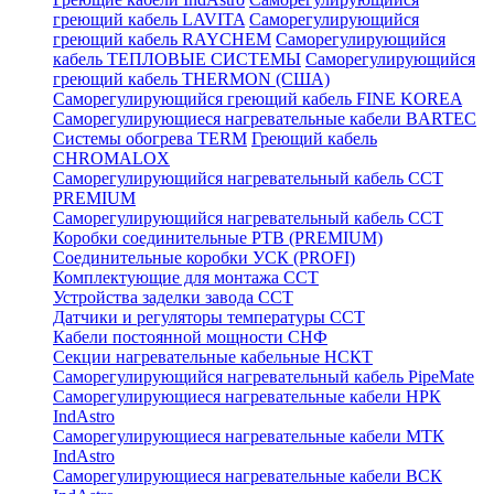
греющий кабель LAVITA
Саморегулирующийся
греющий кабель RAYCHEM
Саморегулирующийся
кабель ТЕПЛОВЫЕ СИСТЕМЫ
Саморегулирующийся
греющий кабель THERMON (США)
Саморегулирующийся греющий кабель FINE KOREA
Саморегулирующиеся нагревательные кабели BARTEC
Системы обогрева TERM
Греющий кабель
CHROMALOX
Саморегулирующийся нагревательный кабель ССТ
PREMIUM
Саморегулирующийся нагревательный кабель ССТ
Коробки соединительные РТВ (PREMIUM)
Соединительные коробки УСК (PROFI)
Комплектующие для монтажа ССТ
Устройства заделки завода ССТ
Датчики и регуляторы температуры ССТ
Кабели постоянной мощности СНФ
Секции нагревательные кабельные НСКТ
Саморегулирующийся нагревательный кабель PipeMate
Саморегулирующиеся нагревательные кабели НРК
IndAstro
Саморегулирующиеся нагревательные кабели МТК
IndAstro
Саморегулирующиеся нагревательные кабели ВСК