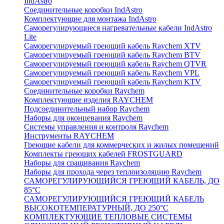
IndAstro
Соединительные коробки IndAstro
Комплектующие для монтажа IndAstro
Саморегулирующиеся нагревательные кабели IndAstro
Lite
Саморегулируемый греющий кабель Raychem XTV
Саморегулируемый греющий кабель Raychem BTV
Саморегулируемый греющий кабель Raychem QTVR
Саморегулируемый греющий кабель Raychem VPL
Саморегулируемый греющий кабель Raychem KTV
Соединительные коробки Raychem
Комплектующие изделия RAYCHEM
Подсоединительный набор Raychem
Наборы для оконцевания Raychem
Системы управления и контроля Raychem
Инструменты RAYCHEM
Греющие кабели для коммерческих и жилых помещений
Комплекты греющих кабелей FROSTGUARD
Наборы для сращивания Raychem
Наборы для прохода через теплоизоляцию Raychem
САМОРЕГУЛИРУЮЩИЙСЯ ГРЕЮЩИЙ КАБЕЛЬ, ДО
85°С
САМОРЕГУЛИРУЮЩИЙСЯ ГРЕЮЩИЙ КАБЕЛЬ
ВЫСОКОТЕМПЕРАТУРНЫЙ, ДО 250°С
КОМПЛЕКТУЮЩИЕ ТЕПЛОВЫЕ СИСТЕМЫ