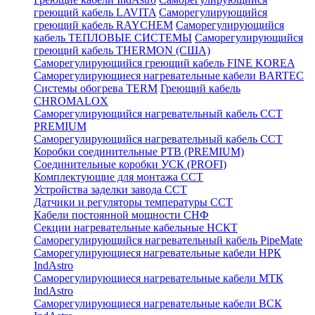
греющий кабель LAVITA
Саморегулирующийся
греющий кабель RAYCHEM
Саморегулирующийся
кабель ТЕПЛОВЫЕ СИСТЕМЫ
Саморегулирующийся
греющий кабель THERMON (США)
Саморегулирующийся греющий кабель FINE KOREA
Саморегулирующиеся нагревательные кабели BARTEC
Системы обогрева TERM
Греющий кабель
CHROMALOX
Саморегулирующийся нагревательный кабель ССТ
PREMIUM
Саморегулирующийся нагревательный кабель ССТ
Коробки соединительные РТВ (PREMIUM)
Соединительные коробки УСК (PROFI)
Комплектующие для монтажа ССТ
Устройства заделки завода ССТ
Датчики и регуляторы температуры ССТ
Кабели постоянной мощности СНФ
Секции нагревательные кабельные НСКТ
Саморегулирующийся нагревательный кабель PipeMate
Саморегулирующиеся нагревательные кабели НРК
IndAstro
Саморегулирующиеся нагревательные кабели МТК
IndAstro
Саморегулирующиеся нагревательные кабели ВСК