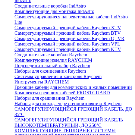
IndAstro
Соединительные коробки IndAstro
Комплектующие для монтажа IndAstro
Саморегулирующиеся нагревательные кабели IndAstro
Lite
Саморегулируемый греющий кабель Raychem XTV
Саморегулируемый греющий кабель Raychem BTV
Саморегулируемый греющий кабель Raychem QTVR
Саморегулируемый греющий кабель Raychem VPL
Саморегулируемый греющий кабель Raychem KTV
Соединительные коробки Raychem
Комплектующие изделия RAYCHEM
Подсоединительный набор Raychem
Наборы для оконцевания Raychem
Системы управления и контроля Raychem
Инструменты RAYCHEM
Греющие кабели для коммерческих и жилых помещений
Комплекты греющих кабелей FROSTGUARD
Наборы для сращивания Raychem
Наборы для прохода через теплоизоляцию Raychem
САМОРЕГУЛИРУЮЩИЙСЯ ГРЕЮЩИЙ КАБЕЛЬ, ДО
85°С
САМОРЕГУЛИРУЮЩИЙСЯ ГРЕЮЩИЙ КАБЕЛЬ
ВЫСОКОТЕМПЕРАТУРНЫЙ, ДО 250°С
КОМПЛЕКТУЮЩИЕ ТЕПЛОВЫЕ СИСТЕМЫ