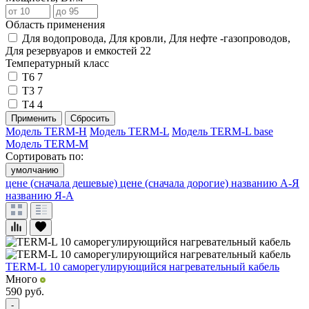
Область применения
Для водопровода, Для кровли, Для нефте -газопроводов,
Для резервуаров и емкостей
22
Температурный класс
Т6
7
Т3
7
Т4
4
Применить
Сбросить
Модель TERM-H
Модель TERM-L
Модель TERM-L base
Модель TERM-М
Сортировать по:
умолчанию
цене (сначала дешевые)
цене (сначала дорогие)
названию А-Я
названию Я-А
TERM-L 10 саморегулирующийся нагревательный кабель
Много
590
руб.
-