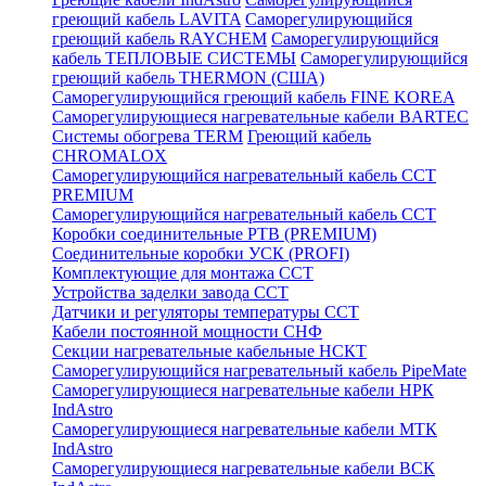
греющий кабель LAVITA
Саморегулирующийся
греющий кабель RAYCHEM
Саморегулирующийся
кабель ТЕПЛОВЫЕ СИСТЕМЫ
Саморегулирующийся
греющий кабель THERMON (США)
Саморегулирующийся греющий кабель FINE KOREA
Саморегулирующиеся нагревательные кабели BARTEC
Системы обогрева TERM
Греющий кабель
CHROMALOX
Саморегулирующийся нагревательный кабель ССТ
PREMIUM
Саморегулирующийся нагревательный кабель ССТ
Коробки соединительные РТВ (PREMIUM)
Соединительные коробки УСК (PROFI)
Комплектующие для монтажа ССТ
Устройства заделки завода ССТ
Датчики и регуляторы температуры ССТ
Кабели постоянной мощности СНФ
Секции нагревательные кабельные НСКТ
Саморегулирующийся нагревательный кабель PipeMate
Саморегулирующиеся нагревательные кабели НРК
IndAstro
Саморегулирующиеся нагревательные кабели МТК
IndAstro
Саморегулирующиеся нагревательные кабели ВСК