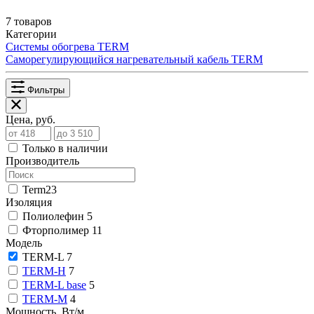
7 товаров
Категории
Системы обогрева TERM
Саморегулирующийся нагревательный кабель TERM
Фильтры
Цена, руб.
Только в наличии
Производитель
Term
23
Изоляция
Полиолефин
5
Фторполимер
11
Модель
TERM-L
7
TERM-H
7
TERM-L base
5
TERM-М
4
Мощность, Вт/м