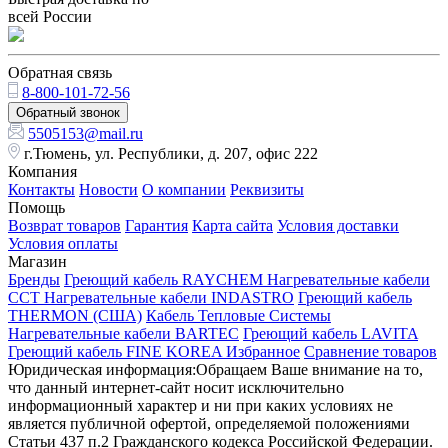
всей России
Обратная связь
8-800-101-72-56
Обратный звонок
5505153@mail.ru
г.Тюмень, ул. Республики, д. 207, офис 222
Компания
Контакты
Новости
О компании
Реквизиты
Помощь
Возврат товаров
Гарантия
Карта сайта
Условия доставки
Условия оплаты
Магазин
Бренды
Греющий кабель RAYCHEM
Нагревательные кабели
ССТ
Нагревательные кабели INDASTRO
Греющий кабель
THERMON (США)
Кабель Тепловые Системы
Нагревательные кабели BARTEC
Греющий кабель LAVITA
Греющий кабель FINE KOREA
Избранное
Сравнение товаров
Юридическая информация:Обращаем Ваше внимание на то,
что данный интернет-сайт носит исключительно
информационный характер и ни при каких условиях не
является публичной офертой, определяемой положениями
Статьи 437 п.2 Гражданского кодекса Российской Федерации.