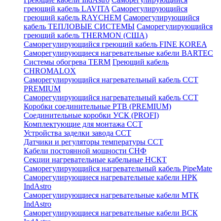
греющий кабель LAVITA
Саморегулирующийся
греющий кабель RAYCHEM
Саморегулирующийся
кабель ТЕПЛОВЫЕ СИСТЕМЫ
Саморегулирующийся
греющий кабель THERMON (США)
Саморегулирующийся греющий кабель FINE KOREA
Саморегулирующиеся нагревательные кабели BARTEC
Системы обогрева TERM
Греющий кабель
CHROMALOX
Саморегулирующийся нагревательный кабель ССТ
PREMIUM
Саморегулирующийся нагревательный кабель ССТ
Коробки соединительные РТВ (PREMIUM)
Соединительные коробки УСК (PROFI)
Комплектующие для монтажа ССТ
Устройства заделки завода ССТ
Датчики и регуляторы температуры ССТ
Кабели постоянной мощности СНФ
Секции нагревательные кабельные НСКТ
Саморегулирующийся нагревательный кабель PipeMate
Саморегулирующиеся нагревательные кабели НРК
IndAstro
Саморегулирующиеся нагревательные кабели МТК
IndAstro
Саморегулирующиеся нагревательные кабели ВСК