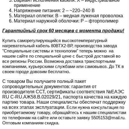
Вариант исполнения кабеля: Х – индустриальное
применение
Напряжение питания: 2 – ~220–240 В
Материал оплетки: В – медная луженая проволока
Материал наружной оболочки: P – фторполимер
Гарантийный срок 60 месяцев с момента продажи!
Купить саморегулирующийся высокотемпературный
нагревательный кабель 80ВТХ2-ВР, производства завода
"Специальные системы и технологии" теперь
можно
на
нашем сайте по специальной цене с быстрой доставкой во
все регионы России. Возможна доставка транспортными
компаниями, курьерскими службами или самовывоз. До ТК в
своем городе довозим бесплатно.
С товаром Вы получаете полный пакет
сопроводительных документов: гарантия от
производителя ССТ, сертификаты соответствия №ЕАЭС
RU C-RU.АЖ58.B.02029/21, паспорта качества на каждую
партию товара. Наши специалисты обеспечат поддержку
на всех этапах эксплуатации.
Если нужна консультация по
приобретаемому товару, обращайтесь к нашим специалистам
по телефонам на сайте или оставьте заявку 5505153@mail.ru.
Оптовым компаниям скидка.