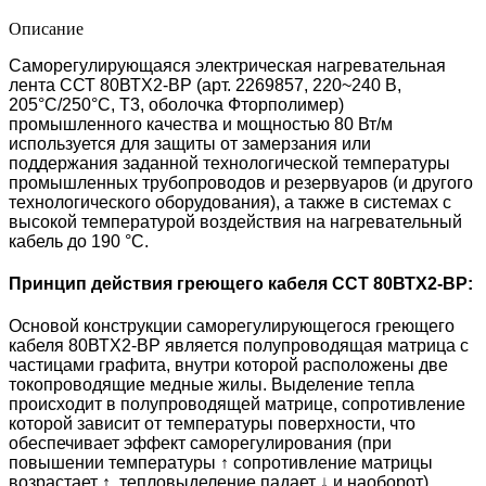
Описание
Саморегулирующаяся электрическая нагревательная
лента ССТ 80ВТХ2-ВР (арт. 2269857, 220~240 В,
205°С/250°С, T3, оболочка Фторполимер)
промышленного качества и мощностью 80 Вт/м
используется для защиты от замерзания или
поддержания заданной технологической температуры
промышленных трубопроводов и резервуаров (и другого
технологического оборудования), а также в системах с
высокой температурой воздействия на нагревательный
кабель
до 190 °С
.
Принцип действия греющего кабеля ССТ 80ВТХ2-ВР:
Основой конструкции саморегулирующегося греющего
кабеля 80ВТХ2-ВР является полупроводящая матрица с
частицами графита, внутри которой расположены две
токопроводящие медные жилы.
Выделение тепла
происходит в полупроводящей матрице, сопротивление
которой зависит от температуры поверхности, что
обеспечивает эффект саморегулирования (при
повышении температуры ↑ сопротивление матрицы
возрастает ↑, тепловыделение падает ↓ и наоборот).