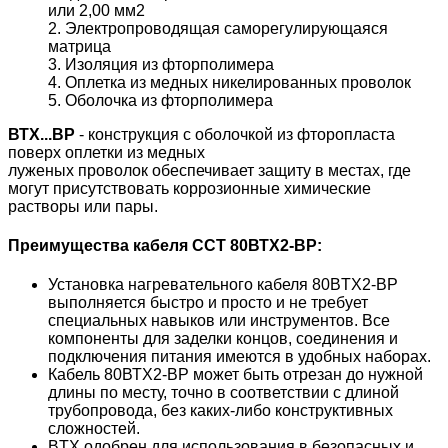
или 2,00 мм
2
2.
Электропроводящая саморегулирующаяся
матрица
3.
Изоляция из фторполимера
4.
Оплетка из медных никелированных проволок
5.
Оболочка из фторполимера
ВТХ...BP
- конструкция с оболочкой из фторопласта
поверх оплетки из медных
луженых проволок обеспечивает защиту в местах, где
могут присутствовать коррозионные химические
растворы или пары.
Преимущества кабеля ССТ 80ВТХ2-ВР:
Установка нагревательного кабеля 80BTX2-ВР
выполняется быстро и просто и не требует
специальных навыков или инструментов. Все
компоненты для заделки концов, соединения и
подключения питания имеются в удобных наборах.
Кабель 80ВТХ2-ВР может быть отрезан до нужной
длины по месту, точно в соответствии с длиной
трубопровода, без каких-либо конструктивных
сложностей.
ВTХ одобрен для использования в безопасных и