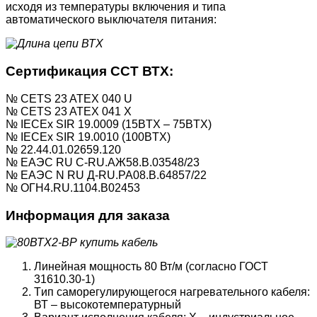
исходя из температуры включения и типа
автоматического выключателя питания:
Сертификация ССТ ВТХ:
№ CETS 23 ATEX 040 U
№ CETS 23 ATEX 041 X
№ IECEx SIR 19.0009 (15BTX – 75BTX)
№ IECEx SIR 19.0010 (100BTX)
№ 22.44.01.02659.120
№ ЕАЭС RU C-RU.АЖ58.В.03548/23
№ ЕАЭС N RU Д-RU.РА08.В.64857/22
№ ОГН4.RU.1104.B02453
Информация для заказа
Линейная мощность 80 Вт/м (согласно ГОСТ
31610.30-1)
Tип саморегулирующегося нагревательного кабеля:
ВТ – высокотемпературный