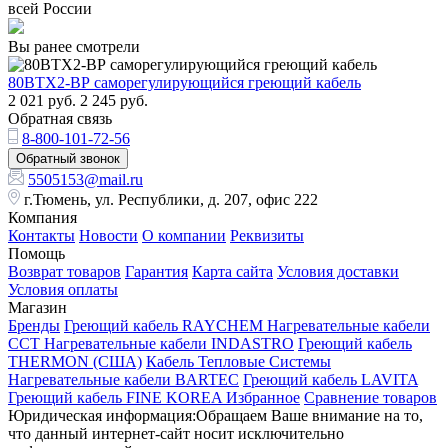
всей России
Вы ранее смотрели
80ВТХ2-ВР саморегулирующийся греющий кабель
2 021
руб.
2 245
руб.
Обратная связь
8-800-101-72-56
Обратный звонок
5505153@mail.ru
г.Тюмень, ул. Республики, д. 207, офис 222
Компания
Контакты
Новости
О компании
Реквизиты
Помощь
Возврат товаров
Гарантия
Карта сайта
Условия доставки
Условия оплаты
Магазин
Бренды
Греющий кабель RAYCHEM
Нагревательные кабели
ССТ
Нагревательные кабели INDASTRO
Греющий кабель
THERMON (США)
Кабель Тепловые Системы
Нагревательные кабели BARTEC
Греющий кабель LAVITA
Греющий кабель FINE KOREA
Избранное
Сравнение товаров
Юридическая информация:Обращаем Ваше внимание на то,
что данный интернет-сайт носит исключительно