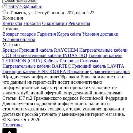
Обратный звонок
5505153@mail.ru
г.Тюмень, ул. Республики, д. 207, офис 222
Компания
Контакты
Новости
О компании
Реквизиты
Помощь
Возврат товаров
Гарантия
Карта сайта
Условия доставки
Условия оплаты
Магазин
Бренды
Греющий кабель RAYCHEM
Нагревательные кабели
ССТ
Нагревательные кабели INDASTRO
Греющий кабель
THERMON (США)
Кабель Тепловые Системы
Нагревательные кабели BARTEC
Греющий кабель LAVITA
Греющий кабель FINE KOREA
Избранное
Сравнение товаров
Юридическая информация:Обращаем Ваше внимание на то,
что данный интернет-сайт носит исключительно
информационный характер и ни при каких условиях не
является публичной офертой, определяемой положениями
Статьи 437 п.2 Гражданского кодекса Российской Федерации.
Для получения подробной информации о наличии и
стоимости указанных товаров, а также условиях продажи и
доставки просьба уточнять у менеджера интернет-магазина.
© КабельОпт 2026
Политика