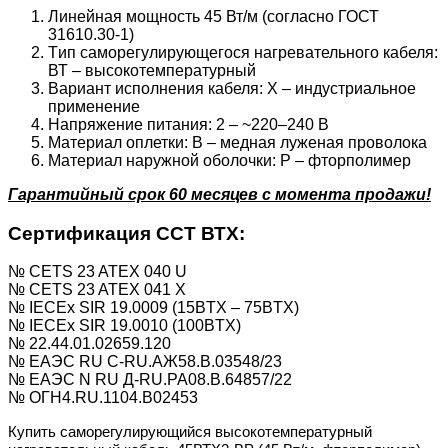
Линейная мощность 45 Вт/м (согласно ГОСТ
31610.30-1)
Tип саморегулирующегося нагревательного кабеля:
ВТ – высокотемпературный
Вариант исполнения кабеля: Х – индустриальное
применение
Напряжение питания: 2 – ~220–240 В
Материал оплетки: В – медная луженая проволока
Материал наружной оболочки: P – фторполимер
Гарантийный срок 60 месяцев с момента продажи!
Сертификация ССТ ВТХ:
№ CETS 23 ATEX 040 U
№ CETS 23 ATEX 041 X
№ IECEx SIR 19.0009 (15BTX – 75BTX)
№ IECEx SIR 19.0010 (100BTX)
№ 22.44.01.02659.120
№ ЕАЭС RU C-RU.АЖ58.В.03548/23
№ ЕАЭС N RU Д-RU.РА08.В.64857/22
№ ОГН4.RU.1104.B02453
Купить саморегулирующийся высокотемпературный