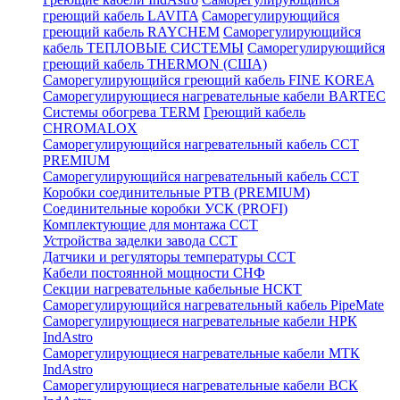
греющий кабель LAVITA
Саморегулирующийся
греющий кабель RAYCHEM
Саморегулирующийся
кабель ТЕПЛОВЫЕ СИСТЕМЫ
Саморегулирующийся
греющий кабель THERMON (США)
Саморегулирующийся греющий кабель FINE KOREA
Саморегулирующиеся нагревательные кабели BARTEC
Системы обогрева TERM
Греющий кабель
CHROMALOX
Саморегулирующийся нагревательный кабель ССТ
PREMIUM
Саморегулирующийся нагревательный кабель ССТ
Коробки соединительные РТВ (PREMIUM)
Соединительные коробки УСК (PROFI)
Комплектующие для монтажа ССТ
Устройства заделки завода ССТ
Датчики и регуляторы температуры ССТ
Кабели постоянной мощности СНФ
Секции нагревательные кабельные НСКТ
Саморегулирующийся нагревательный кабель PipeMate
Саморегулирующиеся нагревательные кабели НРК
IndAstro
Саморегулирующиеся нагревательные кабели МТК
IndAstro
Саморегулирующиеся нагревательные кабели ВСК