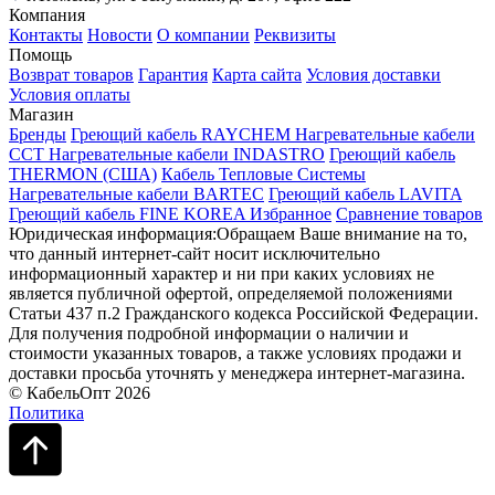
Компания
Контакты
Новости
О компании
Реквизиты
Помощь
Возврат товаров
Гарантия
Карта сайта
Условия доставки
Условия оплаты
Магазин
Бренды
Греющий кабель RAYCHEM
Нагревательные кабели
ССТ
Нагревательные кабели INDASTRO
Греющий кабель
THERMON (США)
Кабель Тепловые Системы
Нагревательные кабели BARTEC
Греющий кабель LAVITA
Греющий кабель FINE KOREA
Избранное
Сравнение товаров
Юридическая информация:Обращаем Ваше внимание на то,
что данный интернет-сайт носит исключительно
информационный характер и ни при каких условиях не
является публичной офертой, определяемой положениями
Статьи 437 п.2 Гражданского кодекса Российской Федерации.
Для получения подробной информации о наличии и
стоимости указанных товаров, а также условиях продажи и
доставки просьба уточнять у менеджера интернет-магазина.
© КабельОпт 2026
Политика