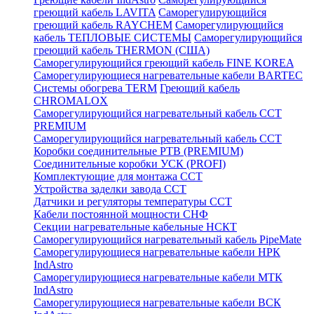
греющий кабель LAVITA
Саморегулирующийся
греющий кабель RAYCHEM
Саморегулирующийся
кабель ТЕПЛОВЫЕ СИСТЕМЫ
Саморегулирующийся
греющий кабель THERMON (США)
Саморегулирующийся греющий кабель FINE KOREA
Саморегулирующиеся нагревательные кабели BARTEC
Системы обогрева TERM
Греющий кабель
CHROMALOX
Саморегулирующийся нагревательный кабель ССТ
PREMIUM
Саморегулирующийся нагревательный кабель ССТ
Коробки соединительные РТВ (PREMIUM)
Соединительные коробки УСК (PROFI)
Комплектующие для монтажа ССТ
Устройства заделки завода ССТ
Датчики и регуляторы температуры ССТ
Кабели постоянной мощности СНФ
Секции нагревательные кабельные НСКТ
Саморегулирующийся нагревательный кабель PipeMate
Саморегулирующиеся нагревательные кабели НРК
IndAstro
Саморегулирующиеся нагревательные кабели МТК
IndAstro
Саморегулирующиеся нагревательные кабели ВСК