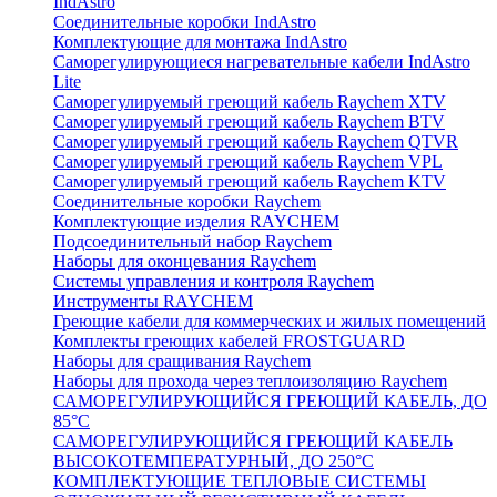
IndAstro
Соединительные коробки IndAstro
Комплектующие для монтажа IndAstro
Саморегулирующиеся нагревательные кабели IndAstro
Lite
Саморегулируемый греющий кабель Raychem XTV
Саморегулируемый греющий кабель Raychem BTV
Саморегулируемый греющий кабель Raychem QTVR
Саморегулируемый греющий кабель Raychem VPL
Саморегулируемый греющий кабель Raychem KTV
Соединительные коробки Raychem
Комплектующие изделия RAYCHEM
Подсоединительный набор Raychem
Наборы для оконцевания Raychem
Системы управления и контроля Raychem
Инструменты RAYCHEM
Греющие кабели для коммерческих и жилых помещений
Комплекты греющих кабелей FROSTGUARD
Наборы для сращивания Raychem
Наборы для прохода через теплоизоляцию Raychem
САМОРЕГУЛИРУЮЩИЙСЯ ГРЕЮЩИЙ КАБЕЛЬ, ДО
85°С
САМОРЕГУЛИРУЮЩИЙСЯ ГРЕЮЩИЙ КАБЕЛЬ
ВЫСОКОТЕМПЕРАТУРНЫЙ, ДО 250°С
КОМПЛЕКТУЮЩИЕ ТЕПЛОВЫЕ СИСТЕМЫ