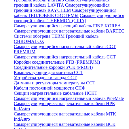
греющий кабель LAVITA
Саморегулирующийся
греющий кабель RAYCHEM
Саморегулирующийся
кабель ТЕПЛОВЫЕ СИСТЕМЫ
Саморегулирующийся
греющий кабель THERMON (США)
Саморегулирующийся греющий кабель FINE KOREA
Саморегулирующиеся нагревательные кабели BARTEC
Системы обогрева TERM
Греющий кабель
CHROMALOX
Саморегулирующийся нагревательный кабель ССТ
PREMIUM
Саморегулирующийся нагревательный кабель ССТ
Коробки соединительные РТВ (PREMIUM)
Соединительные коробки УСК (PROFI)
Комплектующие для монтажа ССТ
Устройства заделки завода ССТ
Датчики и регуляторы температуры ССТ
Кабели постоянной мощности СНФ
Секции нагревательные кабельные НСКТ
Саморегулирующийся нагревательный кабель PipeMate
Саморегулирующиеся нагревательные кабели НРК
IndAstro
Саморегулирующиеся нагревательные кабели МТК
IndAstro
Саморегулирующиеся нагревательные кабели ВСК