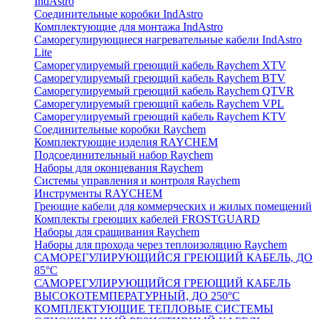
IndAstro
Соединительные коробки IndAstro
Комплектующие для монтажа IndAstro
Саморегулирующиеся нагревательные кабели IndAstro
Lite
Саморегулируемый греющий кабель Raychem XTV
Саморегулируемый греющий кабель Raychem BTV
Саморегулируемый греющий кабель Raychem QTVR
Саморегулируемый греющий кабель Raychem VPL
Саморегулируемый греющий кабель Raychem KTV
Соединительные коробки Raychem
Комплектующие изделия RAYCHEM
Подсоединительный набор Raychem
Наборы для оконцевания Raychem
Системы управления и контроля Raychem
Инструменты RAYCHEM
Греющие кабели для коммерческих и жилых помещений
Комплекты греющих кабелей FROSTGUARD
Наборы для сращивания Raychem
Наборы для прохода через теплоизоляцию Raychem
САМОРЕГУЛИРУЮЩИЙСЯ ГРЕЮЩИЙ КАБЕЛЬ, ДО
85°С
САМОРЕГУЛИРУЮЩИЙСЯ ГРЕЮЩИЙ КАБЕЛЬ
ВЫСОКОТЕМПЕРАТУРНЫЙ, ДО 250°С
КОМПЛЕКТУЮЩИЕ ТЕПЛОВЫЕ СИСТЕМЫ