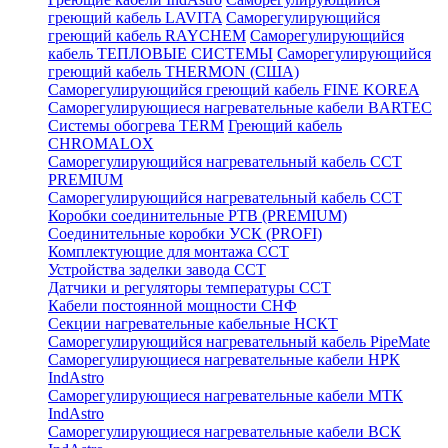
греющий кабель LAVITA
Саморегулирующийся
греющий кабель RAYCHEM
Саморегулирующийся
кабель ТЕПЛОВЫЕ СИСТЕМЫ
Саморегулирующийся
греющий кабель THERMON (США)
Саморегулирующийся греющий кабель FINE KOREA
Саморегулирующиеся нагревательные кабели BARTEC
Системы обогрева TERM
Греющий кабель
CHROMALOX
Саморегулирующийся нагревательный кабель ССТ
PREMIUM
Саморегулирующийся нагревательный кабель ССТ
Коробки соединительные РТВ (PREMIUM)
Соединительные коробки УСК (PROFI)
Комплектующие для монтажа ССТ
Устройства заделки завода ССТ
Датчики и регуляторы температуры ССТ
Кабели постоянной мощности СНФ
Секции нагревательные кабельные НСКТ
Саморегулирующийся нагревательный кабель PipeMate
Саморегулирующиеся нагревательные кабели НРК
IndAstro
Саморегулирующиеся нагревательные кабели МТК
IndAstro
Саморегулирующиеся нагревательные кабели ВСК