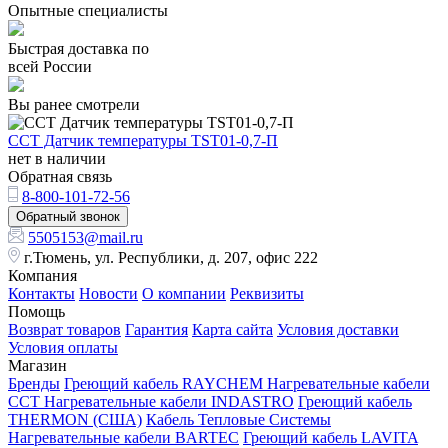
Опытные специалисты
Быстрая доставка по
всей России
Вы ранее смотрели
ССТ Датчик температуры TST01-0,7-П
нет в наличии
Обратная связь
8-800-101-72-56
Обратный звонок
5505153@mail.ru
г.Тюмень, ул. Республики, д. 207, офис 222
Компания
Контакты
Новости
О компании
Реквизиты
Помощь
Возврат товаров
Гарантия
Карта сайта
Условия доставки
Условия оплаты
Магазин
Бренды
Греющий кабель RAYCHEM
Нагревательные кабели
ССТ
Нагревательные кабели INDASTRO
Греющий кабель
THERMON (США)
Кабель Тепловые Системы
Нагревательные кабели BARTEC
Греющий кабель LAVITA