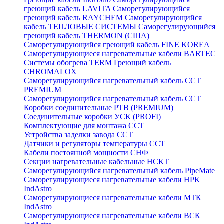
греющий кабель LAVITA
Саморегулирующийся
греющий кабель RAYCHEM
Саморегулирующийся
кабель ТЕПЛОВЫЕ СИСТЕМЫ
Саморегулирующийся
греющий кабель THERMON (США)
Саморегулирующийся греющий кабель FINE KOREA
Саморегулирующиеся нагревательные кабели BARTEC
Системы обогрева TERM
Греющий кабель
CHROMALOX
Саморегулирующийся нагревательный кабель ССТ
PREMIUM
Саморегулирующийся нагревательный кабель ССТ
Коробки соединительные РТВ (PREMIUM)
Соединительные коробки УСК (PROFI)
Комплектующие для монтажа ССТ
Устройства заделки завода ССТ
Датчики и регуляторы температуры ССТ
Кабели постоянной мощности СНФ
Секции нагревательные кабельные НСКТ
Саморегулирующийся нагревательный кабель PipeMate
Саморегулирующиеся нагревательные кабели НРК
IndAstro
Саморегулирующиеся нагревательные кабели МТК
IndAstro
Саморегулирующиеся нагревательные кабели ВСК