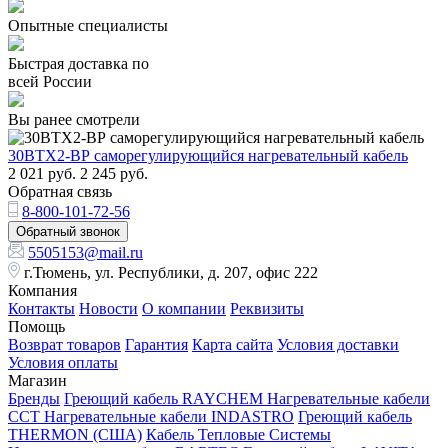
Опытные специалисты
Быстрая доставка по
всей России
Вы ранее смотрели
30ВТХ2-ВР саморегулирующийся нагревательный кабель
2 021
руб.
2 245
руб.
Обратная связь
8-800-101-72-56
Обратный звонок
5505153@mail.ru
г.Тюмень, ул. Республики, д. 207, офис 222
Компания
Контакты
Новости
О компании
Реквизиты
Помощь
Возврат товаров
Гарантия
Карта сайта
Условия доставки
Условия оплаты
Магазин
Бренды
Греющий кабель RAYCHEM
Нагревательные кабели
ССТ
Нагревательные кабели INDASTRO
Греющий кабель
THERMON (США)
Кабель Тепловые Системы