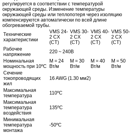
регулируется в соответствии с температурой
окружающей среды. Изменение температуры
окружающей среды или теплопотеря через изоляцию
компенсируются автоматически по всей длине
обогреваемой трубы.
VMS 24-
VMS 30-
VMS 40-
VMS 50-
Технические
2 CX
2 CX
2 CX
2 CX
характеристики
(CT)
(CT)
(CT)
(CT)
Рабочее
220 ~ 240В
напряжение
Номинальная
М = 24
М = 30
М = 40
М = 50
мощность при 10
ºС
Вт/м
Вт/м
Вт/м
Вт/м
Сечение
токопроводящих
16 AWG (1.30 мм2)
жил
Максимальная
110
ºС
температура
Максимальная
температура
135
ºС
воздействия
Минимальная
температура
-50
ºС
монтажа