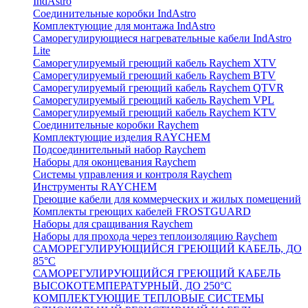
IndAstro
Соединительные коробки IndAstro
Комплектующие для монтажа IndAstro
Саморегулирующиеся нагревательные кабели IndAstro
Lite
Саморегулируемый греющий кабель Raychem XTV
Саморегулируемый греющий кабель Raychem BTV
Саморегулируемый греющий кабель Raychem QTVR
Саморегулируемый греющий кабель Raychem VPL
Саморегулируемый греющий кабель Raychem KTV
Соединительные коробки Raychem
Комплектующие изделия RAYCHEM
Подсоединительный набор Raychem
Наборы для оконцевания Raychem
Системы управления и контроля Raychem
Инструменты RAYCHEM
Греющие кабели для коммерческих и жилых помещений
Комплекты греющих кабелей FROSTGUARD
Наборы для сращивания Raychem
Наборы для прохода через теплоизоляцию Raychem
САМОРЕГУЛИРУЮЩИЙСЯ ГРЕЮЩИЙ КАБЕЛЬ, ДО
85°С
САМОРЕГУЛИРУЮЩИЙСЯ ГРЕЮЩИЙ КАБЕЛЬ
ВЫСОКОТЕМПЕРАТУРНЫЙ, ДО 250°С
КОМПЛЕКТУЮЩИЕ ТЕПЛОВЫЕ СИСТЕМЫ