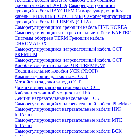
греющий кабель LAVITA
Саморегулирующийся
греющий кабель RAYCHEM
Саморегулирующийся
кабель ТЕПЛОВЫЕ СИСТЕМЫ
Саморегулирующийся
греющий кабель THERMON (США)
Саморегулирующийся греющий кабель FINE KOREA
Саморегулирующиеся нагревательные кабели BARTEC
Системы обогрева TERM
Греющий кабель
CHROMALOX
Саморегулирующийся нагревательный кабель ССТ
PREMIUM
Саморегулирующийся нагревательный кабель ССТ
Коробки соединительные РТВ (PREMIUM)
Соединительные коробки УСК (PROFI)
Комплектующие для монтажа ССТ
Устройства заделки завода ССТ
Датчики и регуляторы температуры ССТ
Кабели постоянной мощности СНФ
Секции нагревательные кабельные НСКТ
Саморегулирующийся нагревательный кабель PipeMate
Саморегулирующиеся нагревательные кабели НРК
IndAstro
Саморегулирующиеся нагревательные кабели МТК
IndAstro
Саморегулирующиеся нагревательные кабели ВСК