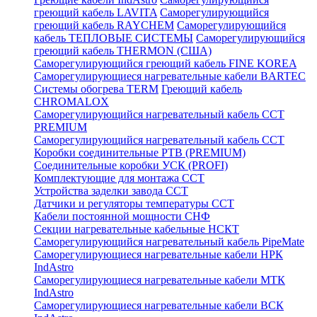
греющий кабель LAVITA
Саморегулирующийся
греющий кабель RAYCHEM
Саморегулирующийся
кабель ТЕПЛОВЫЕ СИСТЕМЫ
Саморегулирующийся
греющий кабель THERMON (США)
Саморегулирующийся греющий кабель FINE KOREA
Саморегулирующиеся нагревательные кабели BARTEC
Системы обогрева TERM
Греющий кабель
CHROMALOX
Саморегулирующийся нагревательный кабель ССТ
PREMIUM
Саморегулирующийся нагревательный кабель ССТ
Коробки соединительные РТВ (PREMIUM)
Соединительные коробки УСК (PROFI)
Комплектующие для монтажа ССТ
Устройства заделки завода ССТ
Датчики и регуляторы температуры ССТ
Кабели постоянной мощности СНФ
Секции нагревательные кабельные НСКТ
Саморегулирующийся нагревательный кабель PipeMate
Саморегулирующиеся нагревательные кабели НРК
IndAstro
Саморегулирующиеся нагревательные кабели МТК
IndAstro
Саморегулирующиеся нагревательные кабели ВСК