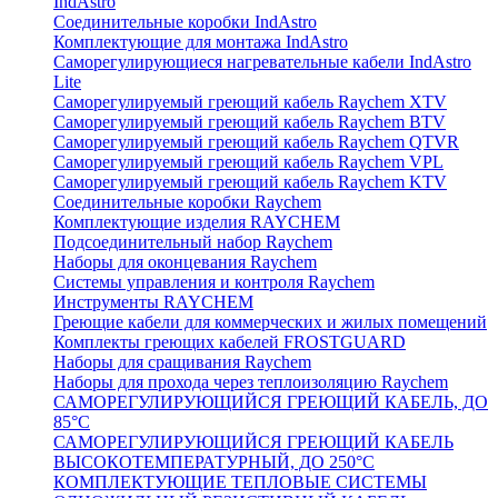
IndAstro
Соединительные коробки IndAstro
Комплектующие для монтажа IndAstro
Саморегулирующиеся нагревательные кабели IndAstro
Lite
Саморегулируемый греющий кабель Raychem XTV
Саморегулируемый греющий кабель Raychem BTV
Саморегулируемый греющий кабель Raychem QTVR
Саморегулируемый греющий кабель Raychem VPL
Саморегулируемый греющий кабель Raychem KTV
Соединительные коробки Raychem
Комплектующие изделия RAYCHEM
Подсоединительный набор Raychem
Наборы для оконцевания Raychem
Системы управления и контроля Raychem
Инструменты RAYCHEM
Греющие кабели для коммерческих и жилых помещений
Комплекты греющих кабелей FROSTGUARD
Наборы для сращивания Raychem
Наборы для прохода через теплоизоляцию Raychem
САМОРЕГУЛИРУЮЩИЙСЯ ГРЕЮЩИЙ КАБЕЛЬ, ДО
85°С
САМОРЕГУЛИРУЮЩИЙСЯ ГРЕЮЩИЙ КАБЕЛЬ
ВЫСОКОТЕМПЕРАТУРНЫЙ, ДО 250°С
КОМПЛЕКТУЮЩИЕ ТЕПЛОВЫЕ СИСТЕМЫ