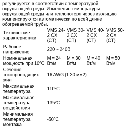
регулируется в соответствии с температурой
окружающей среды. Изменение температуры
окружающей среды или теплопотеря через изоляцию
компенсируются автоматически по всей длине
обогреваемой трубы.
VMS 24-
VMS 30-
VMS 40-
VMS 50-
Технические
2 CX
2 CX
2 CX
2 CX
характеристики
(CT)
(CT)
(CT)
(CT)
Рабочее
220 ~ 240В
напряжение
Номинальная
М = 24
М = 30
М = 40
М = 50
мощность при 10
ºС
Вт/м
Вт/м
Вт/м
Вт/м
Сечение
токопроводящих
16 AWG (1.30 мм2)
жил
Максимальная
110
ºС
температура
Максимальная
температура
135
ºС
воздействия
Минимальная
температура
-50
ºС
монтажа