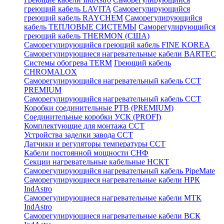
греющий кабель LAVITA
Саморегулирующийся
греющий кабель RAYCHEM
Саморегулирующийся
кабель ТЕПЛОВЫЕ СИСТЕМЫ
Саморегулирующийся
греющий кабель THERMON (США)
Саморегулирующийся греющий кабель FINE KOREA
Саморегулирующиеся нагревательные кабели BARTEC
Системы обогрева TERM
Греющий кабель
CHROMALOX
Саморегулирующийся нагревательный кабель ССТ
PREMIUM
Саморегулирующийся нагревательный кабель ССТ
Коробки соединительные РТВ (PREMIUM)
Соединительные коробки УСК (PROFI)
Комплектующие для монтажа ССТ
Устройства заделки завода ССТ
Датчики и регуляторы температуры ССТ
Кабели постоянной мощности СНФ
Секции нагревательные кабельные НСКТ
Саморегулирующийся нагревательный кабель PipeMate
Саморегулирующиеся нагревательные кабели НРК
IndAstro
Саморегулирующиеся нагревательные кабели МТК
IndAstro
Саморегулирующиеся нагревательные кабели ВСК