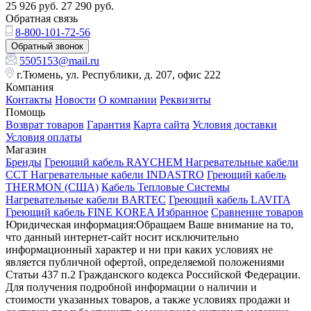
25 926
руб.
27 290
руб.
Обратная связь
8-800-101-72-56
Обратный звонок
5505153@mail.ru
г.Тюмень, ул. Республики, д. 207, офис 222
Компания
Контакты
Новости
О компании
Реквизиты
Помощь
Возврат товаров
Гарантия
Карта сайта
Условия доставки
Условия оплаты
Магазин
Бренды
Греющий кабель RAYCHEM
Нагревательные кабели
ССТ
Нагревательные кабели INDASTRO
Греющий кабель
THERMON (США)
Кабель Тепловые Системы
Нагревательные кабели BARTEC
Греющий кабель LAVITA
Греющий кабель FINE KOREA
Избранное
Сравнение товаров
Юридическая информация:Обращаем Ваше внимание на то,
что данный интернет-сайт носит исключительно
информационный характер и ни при каких условиях не
является публичной офертой, определяемой положениями
Статьи 437 п.2 Гражданского кодекса Российской Федерации.
Для получения подробной информации о наличии и
стоимости указанных товаров, а также условиях продажи и