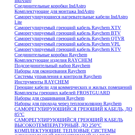
IndAstro
Соединительные коробки IndAstro
Комплектующие для монтажа IndAstro
Саморегулирующиеся нагревательные кабели IndAstro
Lite
Саморегулируемый греющий кабель Raychem XTV
Саморегулируемый греющий кабель Raychem BTV
Саморегулируемый греющий кабель Raychem QTVR
Саморегулируемый греющий кабель Raychem VPL
Саморегулируемый греющий кабель Raychem KTV
Соединительные коробки Raychem
Комплектующие изделия RAYCHEM
Подсоединительный набор Raychem
Наборы для оконцевания Raychem
Системы управления и контроля Raychem
Инструменты RAYCHEM
Греющие кабели для коммерческих и жилых помещений
Комплекты греющих кабелей FROSTGUARD
Наборы для сращивания Raychem
Наборы для прохода через теплоизоляцию Raychem
САМОРЕГУЛИРУЮЩИЙСЯ ГРЕЮЩИЙ КАБЕЛЬ, ДО
85°С
САМОРЕГУЛИРУЮЩИЙСЯ ГРЕЮЩИЙ КАБЕЛЬ
ВЫСОКОТЕМПЕРАТУРНЫЙ, ДО 250°С
КОМПЛЕКТУЮЩИЕ ТЕПЛОВЫЕ СИСТЕМЫ