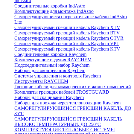
IndAstro
Соединительные коробки IndAstro
Комплектующие для монтажа IndAstro
Саморегулирующиеся нагревательные кабели IndAstro
Lite
Саморегулируемый греющий кабель Raychem XTV
Саморегулируемый греющий кабель Raychem BTV
Саморегулируемый греющий кабель Raychem QTVR
Саморегулируемый греющий кабель Raychem VPL
Саморегулируемый греющий кабель Raychem KTV
Соединительные коробки Raychem
Комплектующие изделия RAYCHEM
Подсоединительный набор Raychem
Наборы для оконцевания Raychem
Системы управления и контроля Raychem
Инструменты RAYCHEM
Греющие кабели для коммерческих и жилых помещений
Комплекты греющих кабелей FROSTGUARD
Наборы для сращивания Raychem
Наборы для прохода через теплоизоляцию Raychem
САМОРЕГУЛИРУЮЩИЙСЯ ГРЕЮЩИЙ КАБЕЛЬ, ДО
85°С
САМОРЕГУЛИРУЮЩИЙСЯ ГРЕЮЩИЙ КАБЕЛЬ
ВЫСОКОТЕМПЕРАТУРНЫЙ, ДО 250°С
КОМПЛЕКТУЮЩИЕ ТЕПЛОВЫЕ СИСТЕМЫ