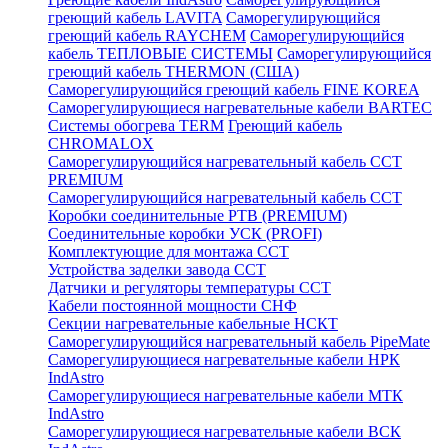
греющий кабель LAVITA
Саморегулирующийся
греющий кабель RAYCHEM
Саморегулирующийся
кабель ТЕПЛОВЫЕ СИСТЕМЫ
Саморегулирующийся
греющий кабель THERMON (США)
Саморегулирующийся греющий кабель FINE KOREA
Саморегулирующиеся нагревательные кабели BARTEC
Системы обогрева TERM
Греющий кабель
CHROMALOX
Саморегулирующийся нагревательный кабель ССТ
PREMIUM
Саморегулирующийся нагревательный кабель ССТ
Коробки соединительные РТВ (PREMIUM)
Соединительные коробки УСК (PROFI)
Комплектующие для монтажа ССТ
Устройства заделки завода ССТ
Датчики и регуляторы температуры ССТ
Кабели постоянной мощности СНФ
Секции нагревательные кабельные НСКТ
Саморегулирующийся нагревательный кабель PipeMate
Саморегулирующиеся нагревательные кабели НРК
IndAstro
Саморегулирующиеся нагревательные кабели МТК
IndAstro
Саморегулирующиеся нагревательные кабели ВСК