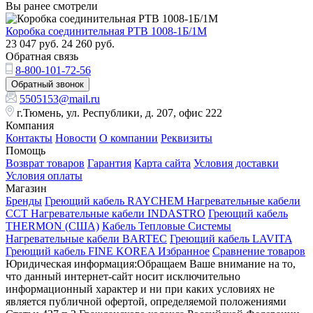
Вы ранее смотрели
Коробка соединительная РТВ 1008-1Б/1М
23 047
руб.
24 260
руб.
Обратная связь
8-800-101-72-56
Обратный звонок
5505153@mail.ru
г.Тюмень, ул. Республики, д. 207, офис 222
Компания
Контакты
Новости
О компании
Реквизиты
Помощь
Возврат товаров
Гарантия
Карта сайта
Условия доставки
Условия оплаты
Магазин
Бренды
Греющий кабель RAYCHEM
Нагревательные кабели
ССТ
Нагревательные кабели INDASTRO
Греющий кабель
THERMON (США)
Кабель Тепловые Системы
Нагревательные кабели BARTEC
Греющий кабель LAVITA
Греющий кабель FINE KOREA
Избранное
Сравнение товаров
Юридическая информация:Обращаем Ваше внимание на то,
что данный интернет-сайт носит исключительно
информационный характер и ни при каких условиях не
является публичной офертой, определяемой положениями