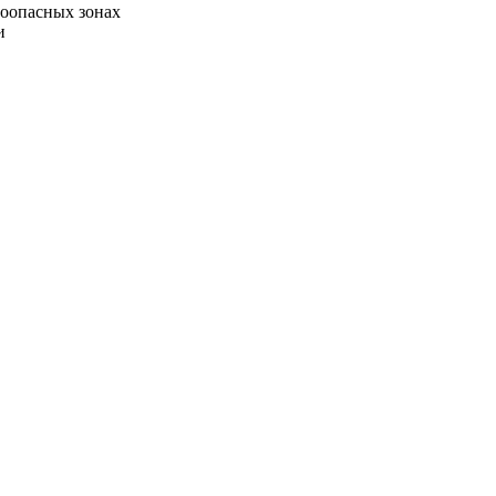
воопасных зонах
и