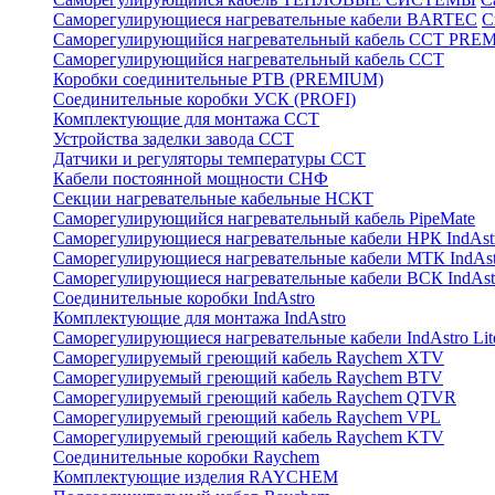
Саморегулирующиеся нагревательные кабели BARTEC
С
Саморегулирующийся нагревательный кабель ССТ PRE
Саморегулирующийся нагревательный кабель ССТ
Коробки соединительные РТВ (PREMIUM)
Соединительные коробки УСК (PROFI)
Комплектующие для монтажа ССТ
Устройства заделки завода ССТ
Датчики и регуляторы температуры ССТ
Кабели постоянной мощности СНФ
Секции нагревательные кабельные НСКТ
Саморегулирующийся нагревательный кабель PipeMate
Саморегулирующиеся нагревательные кабели НРК IndAst
Саморегулирующиеся нагревательные кабели МТК IndAst
Саморегулирующиеся нагревательные кабели ВСК IndAst
Соединительные коробки IndAstro
Комплектующие для монтажа IndAstro
Саморегулирующиеся нагревательные кабели IndAstro Lit
Саморегулируемый греющий кабель Raychem XTV
Саморегулируемый греющий кабель Raychem BTV
Саморегулируемый греющий кабель Raychem QTVR
Саморегулируемый греющий кабель Raychem VPL
Саморегулируемый греющий кабель Raychem KTV
Соединительные коробки Raychem
Комплектующие изделия RAYCHEM