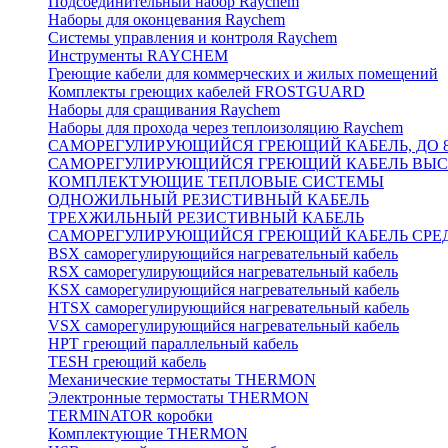
Подсоединительный набор Raychem
Наборы для оконцевания Raychem
Системы управления и контроля Raychem
Инструменты RAYCHEM
Греющие кабели для коммерческих и жилых помещений
Комплекты греющих кабелей FROSTGUARD
Наборы для сращивания Raychem
Наборы для прохода через теплоизоляцию Raychem
САМОРЕГУЛИРУЮЩИЙСЯ ГРЕЮЩИЙ КАБЕЛЬ, ДО 8
САМОРЕГУЛИРУЮЩИЙСЯ ГРЕЮЩИЙ КАБЕЛЬ ВЫСО
КОМПЛЕКТУЮЩИЕ ТЕПЛОВЫЕ СИСТЕМЫ
ОДНОЖИЛЬНЫЙ РЕЗИСТИВНЫЙ КАБЕЛЬ
ТРЕХЖИЛЬНЫЙ РЕЗИСТИВНЫЙ КАБЕЛЬ
САМОРЕГУЛИРУЮЩИЙСЯ ГРЕЮЩИЙ КАБЕЛЬ СРЕД
BSX саморегулирующийся нагревательный кабель
RSX саморегулирующийся нагревательный кабель
KSX саморегулирующийся нагревательный кабель
HTSX саморегулирующийся нагревательный кабель
VSX саморегулирующийся нагревательный кабель
НРТ греющий параллельный кабель
TESH греющий кабель
Механические термостаты THERMON
Электронные термостаты THERMON
TERMINATOR коробки
Комплектующие THERMON