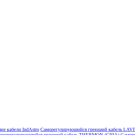
ие кабели IndAstro
Саморегулирующийся греющий кабель LAV
аморегулирующийся греющий кабель THERMON (США)
Самор