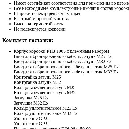
Имеет сертификат соответствия для применения во взры
Все необходимые комплектующие входят в состав коробк
Широкий спектр решаемых задач
Быстрый и простой монтаж
Высокая термостойкость
Не подвергается коррозии
Комплект поставки:
Корпус коробки РТВ 1005 с клеммным набором
Ввод для бронированного кабеля, латунь М25 Ех
Ввод для бронированного кабеля, латунь М32 Ех
Ввод для небронированного кабеля, пластик М25 Ех
Ввод для небронированного кабеля, пластик М32 Ех
Контргайка латунь М25
Контргайка латунь М32
Кольцо заземления латунь М25
Кольцо заземления латунь М32
Заглушка М25 Ex
Заглушка М32 Ex
Кольцо уплотнительное М25 Ex
Кольцо уплотнительное М32 Ex
Уплотнение GP25
Уплотнение GP32
Перемычка с крепежом П06.06×150-00