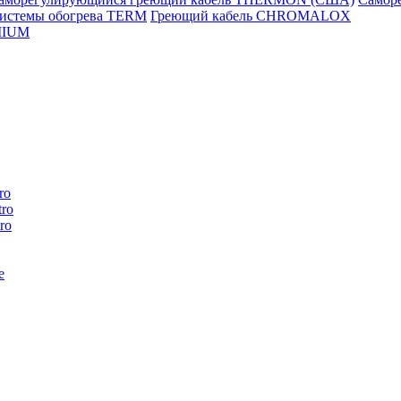
истемы обогрева TERM
Греющий кабель CHROMALOX
MIUM
ro
ro
ro
e