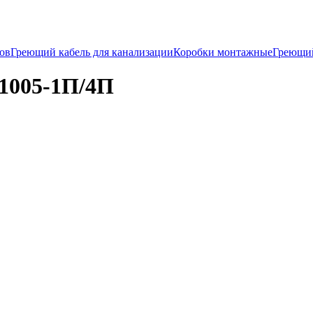
ков
Греющий кабель для канализации
Коробки монтажные
Греющи
 1005-1П/4П