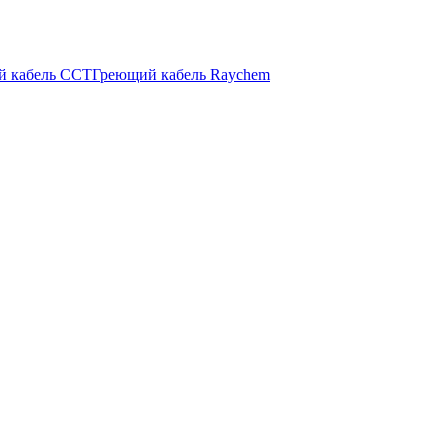
й кабель ССТ
Греющий кабель Raychem