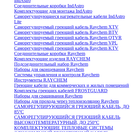
IndAstro
Соединительные коробки IndAstro
Комплектующие для монтажа IndAstro
Саморегулирующиеся нагревательные кабели IndAstro
Lite
Саморегулируемый греющий кабель Raychem XTV
Саморегулируемый греющий кабель Raychem BTV
Саморегулируемый греющий кабель Raychem QTVR
Саморегулируемый греющий кабель Raychem VPL
Саморегулируемый греющий кабель Raychem KTV
Соединительные коробки Raychem
Комплектующие изделия RAYCHEM
Подсоединительный набор Raychem
Наборы для оконцевания Raychem
Системы управления и контроля Raychem
Инструменты RAYCHEM
Греющие кабели для коммерческих и жилых помещений
Комплекты греющих кабелей FROSTGUARD
Наборы для сращивания Raychem
Наборы для прохода через теплоизоляцию Raychem
САМОРЕГУЛИРУЮЩИЙСЯ ГРЕЮЩИЙ КАБЕЛЬ, ДО
85°С
САМОРЕГУЛИРУЮЩИЙСЯ ГРЕЮЩИЙ КАБЕЛЬ
ВЫСОКОТЕМПЕРАТУРНЫЙ, ДО 250°С
КОМПЛЕКТУЮЩИЕ ТЕПЛОВЫЕ СИСТЕМЫ