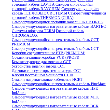
греющий кабель LAVITA
Саморегулирующийся
греющий кабель RAYCHEM
Саморегулирующийся
кабель ТЕПЛОВЫЕ СИСТЕМЫ
Саморегулирующийся
греющий кабель THERMON (США)
Саморегулирующийся греющий кабель FINE KOREA
Саморегулирующиеся нагревательные кабели BARTEC
Системы обогрева TERM
Греющий кабель
CHROMALOX
Саморегулирующийся нагревательный кабель ССТ
PREMIUM
Саморегулирующийся нагревательный кабель ССТ
Коробки соединительные РТВ (PREMIUM)
Соединительные коробки УСК (PROFI)
Комплектующие для монтажа ССТ
Устройства заделки завода ССТ
Датчики и регуляторы температуры ССТ
Кабели постоянной мощности СНФ
Секции нагревательные кабельные НСКТ
Саморегулирующийся нагревательный кабель PipeMate
Саморегулирующиеся нагревательные кабели НРК
IndAstro
Саморегулирующиеся нагревательные кабели МТК
IndAstro
Саморегулирующиеся нагревательные кабели ВСК