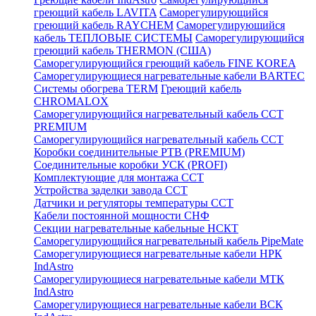
греющий кабель LAVITA
Саморегулирующийся
греющий кабель RAYCHEM
Саморегулирующийся
кабель ТЕПЛОВЫЕ СИСТЕМЫ
Саморегулирующийся
греющий кабель THERMON (США)
Саморегулирующийся греющий кабель FINE KOREA
Саморегулирующиеся нагревательные кабели BARTEC
Системы обогрева TERM
Греющий кабель
CHROMALOX
Саморегулирующийся нагревательный кабель ССТ
PREMIUM
Саморегулирующийся нагревательный кабель ССТ
Коробки соединительные РТВ (PREMIUM)
Соединительные коробки УСК (PROFI)
Комплектующие для монтажа ССТ
Устройства заделки завода ССТ
Датчики и регуляторы температуры ССТ
Кабели постоянной мощности СНФ
Секции нагревательные кабельные НСКТ
Саморегулирующийся нагревательный кабель PipeMate
Саморегулирующиеся нагревательные кабели НРК
IndAstro
Саморегулирующиеся нагревательные кабели МТК
IndAstro
Саморегулирующиеся нагревательные кабели ВСК