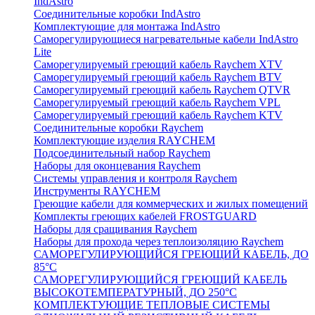
IndAstro
Соединительные коробки IndAstro
Комплектующие для монтажа IndAstro
Саморегулирующиеся нагревательные кабели IndAstro
Lite
Саморегулируемый греющий кабель Raychem XTV
Саморегулируемый греющий кабель Raychem BTV
Саморегулируемый греющий кабель Raychem QTVR
Саморегулируемый греющий кабель Raychem VPL
Саморегулируемый греющий кабель Raychem KTV
Соединительные коробки Raychem
Комплектующие изделия RAYCHEM
Подсоединительный набор Raychem
Наборы для оконцевания Raychem
Системы управления и контроля Raychem
Инструменты RAYCHEM
Греющие кабели для коммерческих и жилых помещений
Комплекты греющих кабелей FROSTGUARD
Наборы для сращивания Raychem
Наборы для прохода через теплоизоляцию Raychem
САМОРЕГУЛИРУЮЩИЙСЯ ГРЕЮЩИЙ КАБЕЛЬ, ДО
85°С
САМОРЕГУЛИРУЮЩИЙСЯ ГРЕЮЩИЙ КАБЕЛЬ
ВЫСОКОТЕМПЕРАТУРНЫЙ, ДО 250°С
КОМПЛЕКТУЮЩИЕ ТЕПЛОВЫЕ СИСТЕМЫ