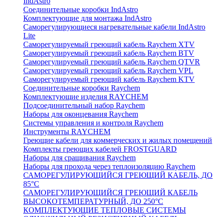
IndAstro
Соединительные коробки IndAstro
Комплектующие для монтажа IndAstro
Саморегулирующиеся нагревательные кабели IndAstro
Lite
Саморегулируемый греющий кабель Raychem XTV
Саморегулируемый греющий кабель Raychem BTV
Саморегулируемый греющий кабель Raychem QTVR
Саморегулируемый греющий кабель Raychem VPL
Саморегулируемый греющий кабель Raychem KTV
Соединительные коробки Raychem
Комплектующие изделия RAYCHEM
Подсоединительный набор Raychem
Наборы для оконцевания Raychem
Системы управления и контроля Raychem
Инструменты RAYCHEM
Греющие кабели для коммерческих и жилых помещений
Комплекты греющих кабелей FROSTGUARD
Наборы для сращивания Raychem
Наборы для прохода через теплоизоляцию Raychem
САМОРЕГУЛИРУЮЩИЙСЯ ГРЕЮЩИЙ КАБЕЛЬ, ДО
85°С
САМОРЕГУЛИРУЮЩИЙСЯ ГРЕЮЩИЙ КАБЕЛЬ
ВЫСОКОТЕМПЕРАТУРНЫЙ, ДО 250°С
КОМПЛЕКТУЮЩИЕ ТЕПЛОВЫЕ СИСТЕМЫ