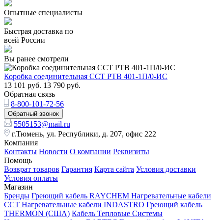
Опытные специалисты
Быстрая доставка по
всей России
Вы ранее смотрели
Коробка соединительная ССТ РТВ 401-1П/0-ИС
13 101
руб.
13 790
руб.
Обратная связь
8-800-101-72-56
Обратный звонок
5505153@mail.ru
г.Тюмень, ул. Республики, д. 207, офис 222
Компания
Контакты
Новости
О компании
Реквизиты
Помощь
Возврат товаров
Гарантия
Карта сайта
Условия доставки
Условия оплаты
Магазин
Бренды
Греющий кабель RAYCHEM
Нагревательные кабели
ССТ
Нагревательные кабели INDASTRO
Греющий кабель
THERMON (США)
Кабель Тепловые Системы