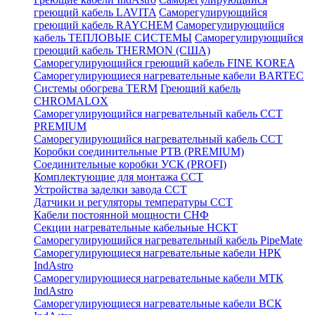
греющий кабель LAVITA
Саморегулирующийся
греющий кабель RAYCHEM
Саморегулирующийся
кабель ТЕПЛОВЫЕ СИСТЕМЫ
Саморегулирующийся
греющий кабель THERMON (США)
Саморегулирующийся греющий кабель FINE KOREA
Саморегулирующиеся нагревательные кабели BARTEC
Системы обогрева TERM
Греющий кабель
CHROMALOX
Саморегулирующийся нагревательный кабель ССТ
PREMIUM
Саморегулирующийся нагревательный кабель ССТ
Коробки соединительные РТВ (PREMIUM)
Соединительные коробки УСК (PROFI)
Комплектующие для монтажа ССТ
Устройства заделки завода ССТ
Датчики и регуляторы температуры ССТ
Кабели постоянной мощности СНФ
Секции нагревательные кабельные НСКТ
Саморегулирующийся нагревательный кабель PipeMate
Саморегулирующиеся нагревательные кабели НРК
IndAstro
Саморегулирующиеся нагревательные кабели МТК
IndAstro
Саморегулирующиеся нагревательные кабели ВСК