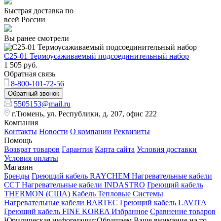
Быстрая доставка по
всей России
Вы ранее смотрели
C25-01 Термоусаживаемый подсоединительный набор
1 505
руб.
Обратная связь
8-800-101-72-56
Обратный звонок
5505153@mail.ru
г.Тюмень, ул. Республики, д. 207, офис 222
Компания
Контакты
Новости
О компании
Реквизиты
Помощь
Возврат товаров
Гарантия
Карта сайта
Условия доставки
Условия оплаты
Магазин
Бренды
Греющий кабель RAYCHEM
Нагревательные кабели
ССТ
Нагревательные кабели INDASTRO
Греющий кабель
THERMON (США)
Кабель Тепловые Системы
Нагревательные кабели BARTEC
Греющий кабель LAVITA
Греющий кабель FINE KOREA
Избранное
Сравнение товаров
Юридическая информация:Обращаем Ваше внимание на то,