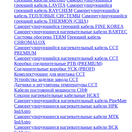
греющий кабель LAVITA
Саморегулирующийся
греющий кабель RAYCHEM
Саморегулирующийся
кабель ТЕПЛОВЫЕ СИСТЕМЫ
Саморегулирующийся
греющий кабель THERMON (США)
Саморегулирующийся греющий кабель FINE KOREA
Саморегулирующиеся нагревательные кабели BARTEC
Системы обогрева TERM
Греющий кабель
CHROMALOX
Саморегулирующийся нагревательный кабель ССТ
PREMIUM
Саморегулирующийся нагревательный кабель ССТ
Коробки соединительные РТВ (PREMIUM)
Соединительные коробки УСК (PROFI)
Комплектующие для монтажа ССТ
Устройства заделки завода ССТ
Датчики и регуляторы температуры ССТ
Кабели постоянной мощности СНФ
Секции нагревательные кабельные НСКТ
Саморегулирующийся нагревательный кабель PipeMate
Саморегулирующиеся нагревательные кабели НРК
IndAstro
Саморегулирующиеся нагревательные кабели МТК
IndAstro
Саморегулирующиеся нагревательные кабели ВСК