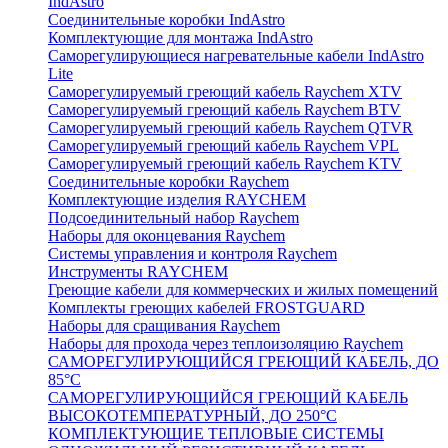
IndAstro
Соединительные коробки IndAstro
Комплектующие для монтажа IndAstro
Саморегулирующиеся нагревательные кабели IndAstro
Lite
Саморегулируемый греющий кабель Raychem XTV
Саморегулируемый греющий кабель Raychem BTV
Саморегулируемый греющий кабель Raychem QTVR
Саморегулируемый греющий кабель Raychem VPL
Саморегулируемый греющий кабель Raychem KTV
Соединительные коробки Raychem
Комплектующие изделия RAYCHEM
Подсоединительный набор Raychem
Наборы для оконцевания Raychem
Системы управления и контроля Raychem
Инструменты RAYCHEM
Греющие кабели для коммерческих и жилых помещений
Комплекты греющих кабелей FROSTGUARD
Наборы для сращивания Raychem
Наборы для прохода через теплоизоляцию Raychem
САМОРЕГУЛИРУЮЩИЙСЯ ГРЕЮЩИЙ КАБЕЛЬ, ДО
85°С
САМОРЕГУЛИРУЮЩИЙСЯ ГРЕЮЩИЙ КАБЕЛЬ
ВЫСОКОТЕМПЕРАТУРНЫЙ, ДО 250°С
КОМПЛЕКТУЮЩИЕ ТЕПЛОВЫЕ СИСТЕМЫ