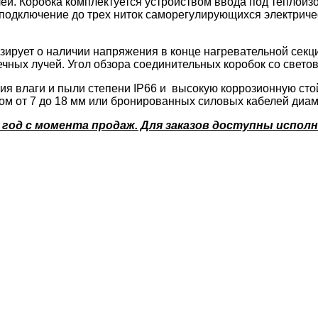
й. Коробка комплектуется устройством ввода под теплоиз
 подключение до трех ниток саморегулирующихся электриче
ирует о наличии напряжения в конце нагревательной секци
ечных лучей. Угол обзора соединительных коробок со свето
ния влаги и пыли степени IP66 и высокую коррозионную ст
 от 7 до 18 мм или бронированных силовых кабелей диаме
1 год с момента продаж. Для заказов доступны испо