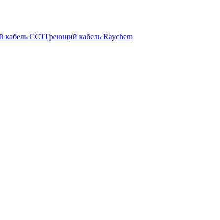
й кабель ССТ
Греющий кабель Raychem