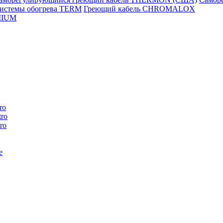
истемы обогрева TERM
Греющий кабель CHROMALOX
MIUM
ro
ro
ro
e