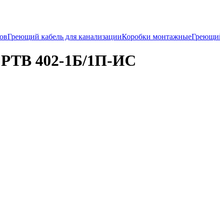
ков
Греющий кабель для канализации
Коробки монтажные
Греющи
 РТВ 402-1Б/1П-ИС