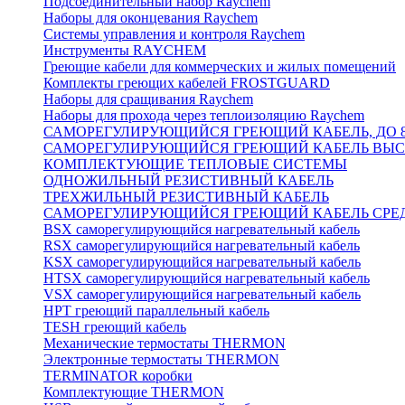
Подсоединительный набор Raychem
Наборы для оконцевания Raychem
Системы управления и контроля Raychem
Инструменты RAYCHEM
Греющие кабели для коммерческих и жилых помещений
Комплекты греющих кабелей FROSTGUARD
Наборы для сращивания Raychem
Наборы для прохода через теплоизоляцию Raychem
САМОРЕГУЛИРУЮЩИЙСЯ ГРЕЮЩИЙ КАБЕЛЬ, ДО 8
САМОРЕГУЛИРУЮЩИЙСЯ ГРЕЮЩИЙ КАБЕЛЬ ВЫСО
КОМПЛЕКТУЮЩИЕ ТЕПЛОВЫЕ СИСТЕМЫ
ОДНОЖИЛЬНЫЙ РЕЗИСТИВНЫЙ КАБЕЛЬ
ТРЕХЖИЛЬНЫЙ РЕЗИСТИВНЫЙ КАБЕЛЬ
САМОРЕГУЛИРУЮЩИЙСЯ ГРЕЮЩИЙ КАБЕЛЬ СРЕД
BSX саморегулирующийся нагревательный кабель
RSX саморегулирующийся нагревательный кабель
KSX саморегулирующийся нагревательный кабель
HTSX саморегулирующийся нагревательный кабель
VSX саморегулирующийся нагревательный кабель
НРТ греющий параллельный кабель
TESH греющий кабель
Механические термостаты THERMON
Электронные термостаты THERMON
TERMINATOR коробки
Комплектующие THERMON