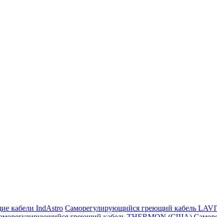
ие кабели IndAstro
Саморегулирующийся греющий кабель LAV
аморегулирующийся греющий кабель THERMON (США)
Самор