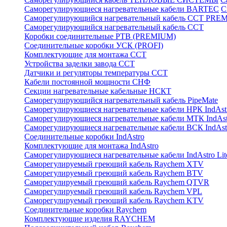
Саморегулирующиеся нагревательные кабели BARTEC
С
Саморегулирующийся нагревательный кабель ССТ PRE
Саморегулирующийся нагревательный кабель ССТ
Коробки соединительные РТВ (PREMIUM)
Соединительные коробки УСК (PROFI)
Комплектующие для монтажа ССТ
Устройства заделки завода ССТ
Датчики и регуляторы температуры ССТ
Кабели постоянной мощности СНФ
Секции нагревательные кабельные НСКТ
Саморегулирующийся нагревательный кабель PipeMate
Саморегулирующиеся нагревательные кабели НРК IndAst
Саморегулирующиеся нагревательные кабели МТК IndAst
Саморегулирующиеся нагревательные кабели ВСК IndAst
Соединительные коробки IndAstro
Комплектующие для монтажа IndAstro
Саморегулирующиеся нагревательные кабели IndAstro Lit
Саморегулируемый греющий кабель Raychem XTV
Саморегулируемый греющий кабель Raychem BTV
Саморегулируемый греющий кабель Raychem QTVR
Саморегулируемый греющий кабель Raychem VPL
Саморегулируемый греющий кабель Raychem KTV
Соединительные коробки Raychem
Комплектующие изделия RAYCHEM