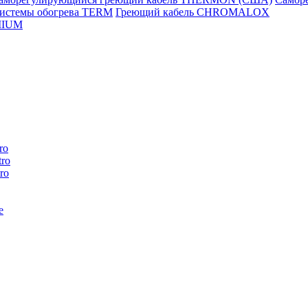
истемы обогрева TERM
Греющий кабель CHROMALOX
MIUM
ro
ro
ro
e