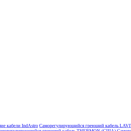
ие кабели IndAstro
Саморегулирующийся греющий кабель LAV
аморегулирующийся греющий кабель THERMON (США)
Самор