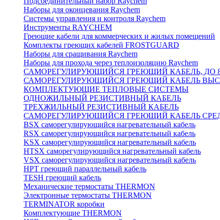
Подсоединительный набор Raychem
Наборы для оконцевания Raychem
Системы управления и контроля Raychem
Инструменты RAYCHEM
Греющие кабели для коммерческих и жилых помещений
Комплекты греющих кабелей FROSTGUARD
Наборы для сращивания Raychem
Наборы для прохода через теплоизоляцию Raychem
САМОРЕГУЛИРУЮЩИЙСЯ ГРЕЮЩИЙ КАБЕЛЬ, ДО 8
САМОРЕГУЛИРУЮЩИЙСЯ ГРЕЮЩИЙ КАБЕЛЬ ВЫСО
КОМПЛЕКТУЮЩИЕ ТЕПЛОВЫЕ СИСТЕМЫ
ОДНОЖИЛЬНЫЙ РЕЗИСТИВНЫЙ КАБЕЛЬ
ТРЕХЖИЛЬНЫЙ РЕЗИСТИВНЫЙ КАБЕЛЬ
САМОРЕГУЛИРУЮЩИЙСЯ ГРЕЮЩИЙ КАБЕЛЬ СРЕД
BSX саморегулирующийся нагревательный кабель
RSX саморегулирующийся нагревательный кабель
KSX саморегулирующийся нагревательный кабель
HTSX саморегулирующийся нагревательный кабель
VSX саморегулирующийся нагревательный кабель
НРТ греющий параллельный кабель
TESH греющий кабель
Механические термостаты THERMON
Электронные термостаты THERMON
TERMINATOR коробки
Комплектующие THERMON