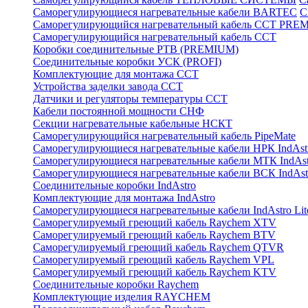
Саморегулирующиеся нагревательные кабели BARTEC
С
Саморегулирующийся нагревательный кабель ССТ PRE
Саморегулирующийся нагревательный кабель ССТ
Коробки соединительные РТВ (PREMIUM)
Соединительные коробки УСК (PROFI)
Комплектующие для монтажа ССТ
Устройства заделки завода ССТ
Датчики и регуляторы температуры ССТ
Кабели постоянной мощности СНФ
Секции нагревательные кабельные НСКТ
Саморегулирующийся нагревательный кабель PipeMate
Саморегулирующиеся нагревательные кабели НРК IndAst
Саморегулирующиеся нагревательные кабели МТК IndAst
Саморегулирующиеся нагревательные кабели ВСК IndAst
Соединительные коробки IndAstro
Комплектующие для монтажа IndAstro
Саморегулирующиеся нагревательные кабели IndAstro Lit
Саморегулируемый греющий кабель Raychem XTV
Саморегулируемый греющий кабель Raychem BTV
Саморегулируемый греющий кабель Raychem QTVR
Саморегулируемый греющий кабель Raychem VPL
Саморегулируемый греющий кабель Raychem KTV
Соединительные коробки Raychem
Комплектующие изделия RAYCHEM