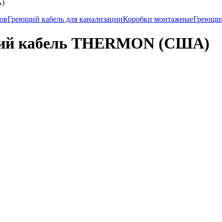
А)
ков
Греющий кабель для канализации
Коробки монтажные
Греющи
щий кабель THERMON (США)