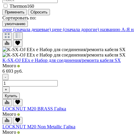
Thermon
160
Применить
Сбросить
Сортировать по:
умолчанию
цене (сначала дешевые)
цене (сначала дорогие)
названию А-Я
н
K-SX-OJ EEx e Набор для соединения/ремонта кабеля SX
Много
6 693
руб.
-
+
Купить
LOCKNUT M20 BRASS Гайка
Много
LOCKNUT M20 Non Metallic Гайка
Много