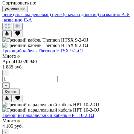
Сортировать по:
умолчанию
цене (сначала дешевые)
цене (сначала дорогие)
названию А-Я
названию Я-А
Греющий кабель Thermon HTSX 9-2-OJ
Много
Арт: 410.020.940
1 885
руб.
-
+
Купить
Греющий параллельный кабель HPT 10-2-OJ
Много
4 105
руб.
-