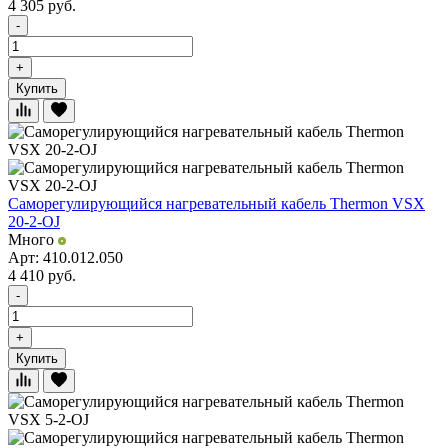
4 305
руб.
-
+
Купить
Саморегулирующийся нагревательный кабель Thermon VSX
20-2-OJ
Много
Арт: 410.012.050
4 410
руб.
-
+
Купить