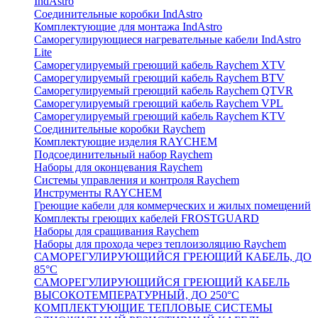
IndAstro
Соединительные коробки IndAstro
Комплектующие для монтажа IndAstro
Саморегулирующиеся нагревательные кабели IndAstro
Lite
Саморегулируемый греющий кабель Raychem XTV
Саморегулируемый греющий кабель Raychem BTV
Саморегулируемый греющий кабель Raychem QTVR
Саморегулируемый греющий кабель Raychem VPL
Саморегулируемый греющий кабель Raychem KTV
Соединительные коробки Raychem
Комплектующие изделия RAYCHEM
Подсоединительный набор Raychem
Наборы для оконцевания Raychem
Системы управления и контроля Raychem
Инструменты RAYCHEM
Греющие кабели для коммерческих и жилых помещений
Комплекты греющих кабелей FROSTGUARD
Наборы для сращивания Raychem
Наборы для прохода через теплоизоляцию Raychem
САМОРЕГУЛИРУЮЩИЙСЯ ГРЕЮЩИЙ КАБЕЛЬ, ДО
85°С
САМОРЕГУЛИРУЮЩИЙСЯ ГРЕЮЩИЙ КАБЕЛЬ
ВЫСОКОТЕМПЕРАТУРНЫЙ, ДО 250°С
КОМПЛЕКТУЮЩИЕ ТЕПЛОВЫЕ СИСТЕМЫ