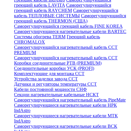
греющий кабель LAVITA
Саморегулирующийся
греющий кабель RAYCHEM
Саморегулирующийся
кабель ТЕПЛОВЫЕ СИСТЕМЫ
Саморегулирующийся
греющий кабель THERMON (США)
Саморегулирующийся греющий кабель FINE KOREA
Саморегулирующиеся нагревательные кабели BARTEC
Системы обогрева TERM
Греющий кабель
CHROMALOX
Саморегулирующийся нагревательный кабель ССТ
PREMIUM
Саморегулирующийся нагревательный кабель ССТ
Коробки соединительные РТВ (PREMIUM)
Соединительные коробки УСК (PROFI)
Комплектующие для монтажа ССТ
Устройства заделки завода ССТ
Датчики и регуляторы температуры ССТ
Кабели постоянной мощности СНФ
Секции нагревательные кабельные НСКТ
Саморегулирующийся нагревательный кабель PipeMate
Саморегулирующиеся нагревательные кабели НРК
IndAstro
Саморегулирующиеся нагревательные кабели МТК
IndAstro
Саморегулирующиеся нагревательные кабели ВСК