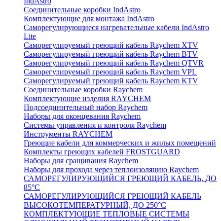
IndAstro
Соединительные коробки IndAstro
Комплектующие для монтажа IndAstro
Саморегулирующиеся нагревательные кабели IndAstro
Lite
Саморегулируемый греющий кабель Raychem XTV
Саморегулируемый греющий кабель Raychem BTV
Саморегулируемый греющий кабель Raychem QTVR
Саморегулируемый греющий кабель Raychem VPL
Саморегулируемый греющий кабель Raychem KTV
Соединительные коробки Raychem
Комплектующие изделия RAYCHEM
Подсоединительный набор Raychem
Наборы для оконцевания Raychem
Системы управления и контроля Raychem
Инструменты RAYCHEM
Греющие кабели для коммерческих и жилых помещений
Комплекты греющих кабелей FROSTGUARD
Наборы для сращивания Raychem
Наборы для прохода через теплоизоляцию Raychem
САМОРЕГУЛИРУЮЩИЙСЯ ГРЕЮЩИЙ КАБЕЛЬ, ДО
85°С
САМОРЕГУЛИРУЮЩИЙСЯ ГРЕЮЩИЙ КАБЕЛЬ
ВЫСОКОТЕМПЕРАТУРНЫЙ, ДО 250°С
КОМПЛЕКТУЮЩИЕ ТЕПЛОВЫЕ СИСТЕМЫ