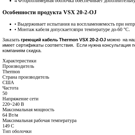
4 Фторполимерная оболочка обеспечивает дополнительну
Особенности продукта VSX 20-2-OJ
• Выдерживает испытания на воспламеняемость при непре
• Монтаж кабеля допускаетсяпри температуре до-60 °C.
Заказать
греющий кабель Thermon VSX 20-2-OJ
можно
на на
имеет сертификаты соответствия. Если нужна консультация п
компаниям скидка.
Характеристики
Производитель
Thermon
Страна производитель
США
Частота
50
Напряжение сети
220~240 В
Максимальная мощность
64 Вт/м
Максимальная рабочая температура
149 С
Тип оболочки