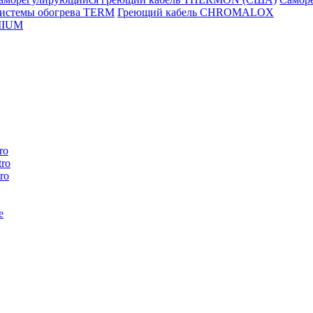
истемы обогрева TERM
Греющий кабель CHROMALOX
MIUM
ro
ro
ro
e