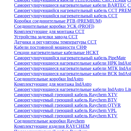
Саморегулирующиеся нагревательные кабели BARTEC
С
Саморегулирующийся нагревательный кабель ССТ PRE
Саморегулирующийся нагревательный кабель ССТ
Коробки соединительные РТВ (PREMIUM)
Соединительные коробки УСК (PROFI)
Комплектующие для монтажа ССТ
Устройства заделки завода ССТ
Датчики и регуляторы температуры ССТ
Кабели постоянной мощности СНФ
Секции нагревательные кабельные НСКТ
Саморегулирующийся нагревательный кабель PipeMate
Саморегулирующиеся нагревательные кабели НРК IndAst
Саморегулирующиеся нагревательные кабели МТК IndAst
Саморегулирующиеся нагревательные кабели ВСК IndAst
Соединительные коробки IndAstro
Комплектующие для монтажа IndAstro
Саморегулирующиеся нагревательные кабели IndAstro Lit
Саморегулируемый греющий кабель Raychem XTV
Саморегулируемый греющий кабель Raychem BTV
Саморегулируемый греющий кабель Raychem QTVR
Саморегулируемый греющий кабель Raychem VPL
Саморегулируемый греющий кабель Raychem KTV
Соединительные коробки Raychem
Комплектующие изделия RAYCHEM