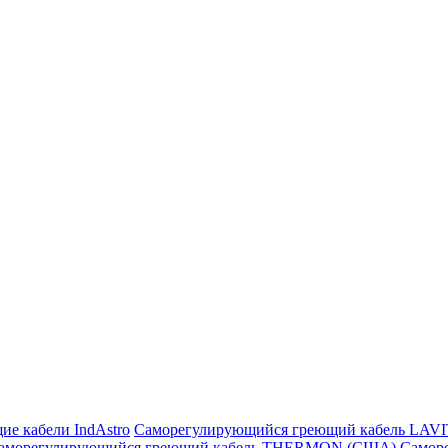
ие кабели IndAstro
Саморегулирующийся греющий кабель LAV
аморегулирующийся греющий кабель THERMON (США)
Самор