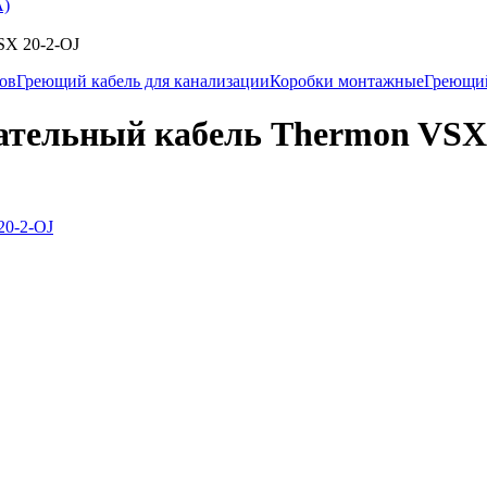
А)
SX 20-2-OJ
ков
Греющий кабель для канализации
Коробки монтажные
Греющи
тельный кабель Thermon VSX