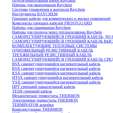
Подсоединительный набор Raychem
Наборы для оконцевания Raychem
Системы управления и контроля Raychem
Инструменты RAYCHEM
Греющие кабели для коммерческих и жилых помещений
Комплекты греющих кабелей FROSTGUARD
Наборы для сращивания Raychem
Наборы для прохода через теплоизоляцию Raychem
САМОРЕГУЛИРУЮЩИЙСЯ ГРЕЮЩИЙ КАБЕЛЬ, ДО 8
САМОРЕГУЛИРУЮЩИЙСЯ ГРЕЮЩИЙ КАБЕЛЬ ВЫСО
КОМПЛЕКТУЮЩИЕ ТЕПЛОВЫЕ СИСТЕМЫ
ОДНОЖИЛЬНЫЙ РЕЗИСТИВНЫЙ КАБЕЛЬ
ТРЕХЖИЛЬНЫЙ РЕЗИСТИВНЫЙ КАБЕЛЬ
САМОРЕГУЛИРУЮЩИЙСЯ ГРЕЮЩИЙ КАБЕЛЬ СРЕД
BSX саморегулирующийся нагревательный кабель
RSX саморегулирующийся нагревательный кабель
KSX саморегулирующийся нагревательный кабель
HTSX саморегулирующийся нагревательный кабель
VSX саморегулирующийся нагревательный кабель
НРТ греющий параллельный кабель
TESH греющий кабель
Механические термостаты THERMON
Электронные термостаты THERMON
TERMINATOR коробки
Комплектующие THERMON