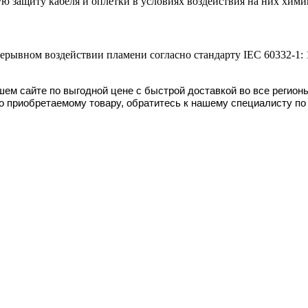
ю защиту кабеля и оплетки в условиях воздействия на них хим
рывном воздействии пламени согласно стандарту IEC 60332-1: 1
шем сайте
по выгодной цене с быстрой доставкой во все регион
о приобретаемому товару, обратитесь к нашему специалисту по