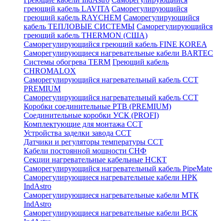
греющий кабель LAVITA
Саморегулирующийся
греющий кабель RAYCHEM
Саморегулирующийся
кабель ТЕПЛОВЫЕ СИСТЕМЫ
Саморегулирующийся
греющий кабель THERMON (США)
Саморегулирующийся греющий кабель FINE KOREA
Саморегулирующиеся нагревательные кабели BARTEC
Системы обогрева TERM
Греющий кабель
CHROMALOX
Саморегулирующийся нагревательный кабель ССТ
PREMIUM
Саморегулирующийся нагревательный кабель ССТ
Коробки соединительные РТВ (PREMIUM)
Соединительные коробки УСК (PROFI)
Комплектующие для монтажа ССТ
Устройства заделки завода ССТ
Датчики и регуляторы температуры ССТ
Кабели постоянной мощности СНФ
Секции нагревательные кабельные НСКТ
Саморегулирующийся нагревательный кабель PipeMate
Саморегулирующиеся нагревательные кабели НРК
IndAstro
Саморегулирующиеся нагревательные кабели МТК
IndAstro
Саморегулирующиеся нагревательные кабели ВСК