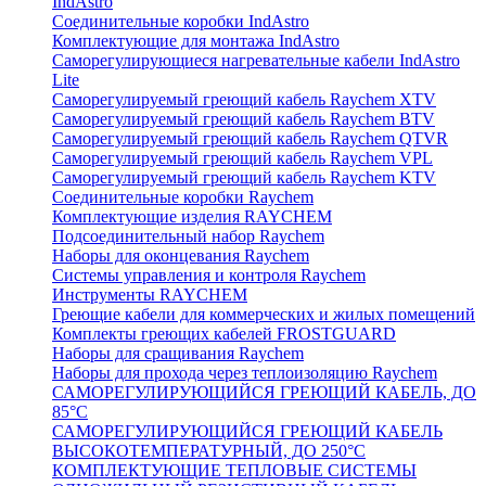
IndAstro
Соединительные коробки IndAstro
Комплектующие для монтажа IndAstro
Саморегулирующиеся нагревательные кабели IndAstro
Lite
Саморегулируемый греющий кабель Raychem XTV
Саморегулируемый греющий кабель Raychem BTV
Саморегулируемый греющий кабель Raychem QTVR
Саморегулируемый греющий кабель Raychem VPL
Саморегулируемый греющий кабель Raychem KTV
Соединительные коробки Raychem
Комплектующие изделия RAYCHEM
Подсоединительный набор Raychem
Наборы для оконцевания Raychem
Системы управления и контроля Raychem
Инструменты RAYCHEM
Греющие кабели для коммерческих и жилых помещений
Комплекты греющих кабелей FROSTGUARD
Наборы для сращивания Raychem
Наборы для прохода через теплоизоляцию Raychem
САМОРЕГУЛИРУЮЩИЙСЯ ГРЕЮЩИЙ КАБЕЛЬ, ДО
85°С
САМОРЕГУЛИРУЮЩИЙСЯ ГРЕЮЩИЙ КАБЕЛЬ
ВЫСОКОТЕМПЕРАТУРНЫЙ, ДО 250°С
КОМПЛЕКТУЮЩИЕ ТЕПЛОВЫЕ СИСТЕМЫ