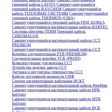
греющий кабель LAVITA
Саморегулирующийся
греющий кабель RAYCHEM
Саморегулирующийся
кабель ТЕПЛОВЫЕ СИСТЕМЫ
Саморегулирующийся
греющий кабель THERMON (США)
Саморегулирующийся греющий кабель FINE KOREA
Саморегулирующиеся нагревательные кабели BARTEC
Системы обогрева TERM
Греющий кабель
CHROMALOX
Саморегулирующийся нагревательный кабель ССТ
PREMIUM
Саморегулирующийся нагревательный кабель ССТ
Коробки соединительные РТВ (PREMIUM)
Соединительные коробки УСК (PROFI)
Комплектующие для монтажа ССТ
Устройства заделки завода ССТ
Датчики и регуляторы температуры ССТ
Кабели постоянной мощности СНФ
Секции нагревательные кабельные НСКТ
Саморегулирующийся нагревательный кабель PipeMate
Саморегулирующиеся нагревательные кабели НРК
IndAstro
Саморегулирующиеся нагревательные кабели МТК
IndAstro
Саморегулирующиеся нагревательные кабели ВСК