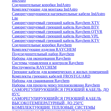
IndAstro
Соединительные коробки IndAstro
Комплектующие для монтажа IndAstro
Саморегулирующиеся нагревательные кабели IndAstro
Lite
Саморегулируемый греющий кабель Raychem XTV
Саморегулируемый греющий кабель Raychem BTV
Саморегулируемый греющий кабель Raychem QTVR
Саморегулируемый греющий кабель Raychem VPL
Саморегулируемый греющий кабель Raychem KTV
Соединительные коробки Raychem
Комплектующие изделия RAYCHEM
Подсоединительный набор Raychem
Наборы для оконцевания Raychem
Системы управления и контроля Raychem
Инструменты RAYCHEM
Греющие кабели для коммерческих и жилых помещений
Комплекты греющих кабелей FROSTGUARD
Наборы для сращивания Raychem
Наборы для прохода через теплоизоляцию Raychem
САМОРЕГУЛИРУЮЩИЙСЯ ГРЕЮЩИЙ КАБЕЛЬ, ДО
85°С
САМОРЕГУЛИРУЮЩИЙСЯ ГРЕЮЩИЙ КАБЕЛЬ
ВЫСОКОТЕМПЕРАТУРНЫЙ, ДО 250°С
КОМПЛЕКТУЮЩИЕ ТЕПЛОВЫЕ СИСТЕМЫ