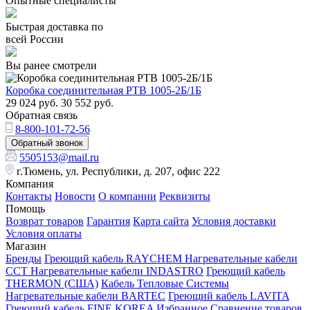
Опытные специалисты
Быстрая доставка по
всей России
Вы ранее смотрели
Коробка соединительная РТВ 1005-2Б/1Б
29 024
руб.
30 552
руб.
Обратная связь
8-800-101-72-56
Обратный звонок
5505153@mail.ru
г.Тюмень, ул. Республики, д. 207, офис 222
Компания
Контакты
Новости
О компании
Реквизиты
Помощь
Возврат товаров
Гарантия
Карта сайта
Условия доставки
Условия оплаты
Магазин
Бренды
Греющий кабель RAYCHEM
Нагревательные кабели
ССТ
Нагревательные кабели INDASTRO
Греющий кабель
THERMON (США)
Кабель Тепловые Системы
Нагревательные кабели BARTEC
Греющий кабель LAVITA
Греющий кабель FINE KOREA
Избранное
Сравнение товаров