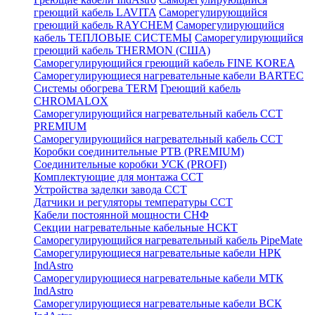
греющий кабель LAVITA
Саморегулирующийся
греющий кабель RAYCHEM
Саморегулирующийся
кабель ТЕПЛОВЫЕ СИСТЕМЫ
Саморегулирующийся
греющий кабель THERMON (США)
Саморегулирующийся греющий кабель FINE KOREA
Саморегулирующиеся нагревательные кабели BARTEC
Системы обогрева TERM
Греющий кабель
CHROMALOX
Саморегулирующийся нагревательный кабель ССТ
PREMIUM
Саморегулирующийся нагревательный кабель ССТ
Коробки соединительные РТВ (PREMIUM)
Соединительные коробки УСК (PROFI)
Комплектующие для монтажа ССТ
Устройства заделки завода ССТ
Датчики и регуляторы температуры ССТ
Кабели постоянной мощности СНФ
Секции нагревательные кабельные НСКТ
Саморегулирующийся нагревательный кабель PipeMate
Саморегулирующиеся нагревательные кабели НРК
IndAstro
Саморегулирующиеся нагревательные кабели МТК
IndAstro
Саморегулирующиеся нагревательные кабели ВСК