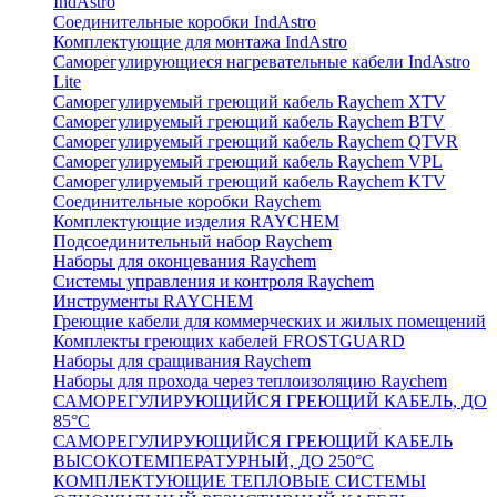
IndAstro
Соединительные коробки IndAstro
Комплектующие для монтажа IndAstro
Саморегулирующиеся нагревательные кабели IndAstro
Lite
Саморегулируемый греющий кабель Raychem XTV
Саморегулируемый греющий кабель Raychem BTV
Саморегулируемый греющий кабель Raychem QTVR
Саморегулируемый греющий кабель Raychem VPL
Саморегулируемый греющий кабель Raychem KTV
Соединительные коробки Raychem
Комплектующие изделия RAYCHEM
Подсоединительный набор Raychem
Наборы для оконцевания Raychem
Системы управления и контроля Raychem
Инструменты RAYCHEM
Греющие кабели для коммерческих и жилых помещений
Комплекты греющих кабелей FROSTGUARD
Наборы для сращивания Raychem
Наборы для прохода через теплоизоляцию Raychem
САМОРЕГУЛИРУЮЩИЙСЯ ГРЕЮЩИЙ КАБЕЛЬ, ДО
85°С
САМОРЕГУЛИРУЮЩИЙСЯ ГРЕЮЩИЙ КАБЕЛЬ
ВЫСОКОТЕМПЕРАТУРНЫЙ, ДО 250°С
КОМПЛЕКТУЮЩИЕ ТЕПЛОВЫЕ СИСТЕМЫ