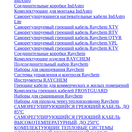
IndAstro
Соединительные коробки IndAstro
Комплектующие для монтажа IndAstro
Саморегулирующиеся нагревательные кабели IndAstro
Lite
Саморегулируемый греющий кабель Raychem XTV
Саморегулируемый греющий кабель Raychem BTV
Саморегулируемый греющий кабель Raychem QTVR
Саморегулируемый греющий кабель Raychem VPL
Саморегулируемый греющий кабель Raychem KTV
Соединительные коробки Raychem
Комплектующие изделия RAYCHEM
Подсоединительный набор Raychem
Наборы для оконцевания Raychem
Системы управления и контроля Raychem
Инструменты RAYCHEM
Греющие кабели для коммерческих и жилых помещений
Комплекты греющих кабелей FROSTGUARD
Наборы для сращивания Raychem
Наборы для прохода через теплоизоляцию Raychem
САМОРЕГУЛИРУЮЩИЙСЯ ГРЕЮЩИЙ КАБЕЛЬ, ДО
85°С
САМОРЕГУЛИРУЮЩИЙСЯ ГРЕЮЩИЙ КАБЕЛЬ
ВЫСОКОТЕМПЕРАТУРНЫЙ, ДО 250°С
КОМПЛЕКТУЮЩИЕ ТЕПЛОВЫЕ СИСТЕМЫ