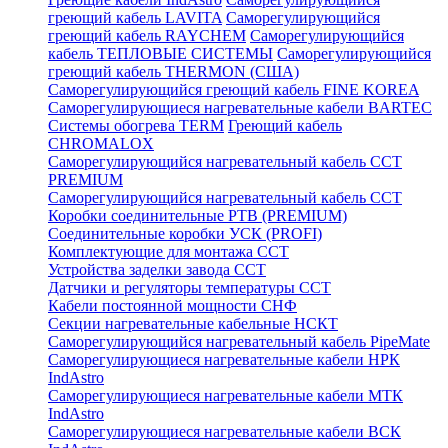
греющий кабель LAVITA
Саморегулирующийся
греющий кабель RAYCHEM
Саморегулирующийся
кабель ТЕПЛОВЫЕ СИСТЕМЫ
Саморегулирующийся
греющий кабель THERMON (США)
Саморегулирующийся греющий кабель FINE KOREA
Саморегулирующиеся нагревательные кабели BARTEC
Системы обогрева TERM
Греющий кабель
CHROMALOX
Саморегулирующийся нагревательный кабель ССТ
PREMIUM
Саморегулирующийся нагревательный кабель ССТ
Коробки соединительные РТВ (PREMIUM)
Соединительные коробки УСК (PROFI)
Комплектующие для монтажа ССТ
Устройства заделки завода ССТ
Датчики и регуляторы температуры ССТ
Кабели постоянной мощности СНФ
Секции нагревательные кабельные НСКТ
Саморегулирующийся нагревательный кабель PipeMate
Саморегулирующиеся нагревательные кабели НРК
IndAstro
Саморегулирующиеся нагревательные кабели МТК
IndAstro
Саморегулирующиеся нагревательные кабели ВСК