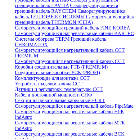
греющий кабель LAVITA
Саморегулирующийся
греющий кабель RAYCHEM
Саморегулирующийся
кабель ТЕПЛОВЫЕ СИСТЕМЫ
Саморегулирующийся
греющий кабель THERMON (США)
Саморегулирующийся греющий кабель FINE KOREA
Саморегулирующиеся нагревательные кабели BARTEC
Системы обогрева TERM
Греющий кабель
CHROMALOX
Саморегулирующийся нагревательный кабель ССТ
PREMIUM
Саморегулирующийся нагревательный кабель ССТ
Коробки соединительные РТВ (PREMIUM)
Соединительные коробки УСК (PROFI)
Комплектующие для монтажа ССТ
Устройства заделки завода ССТ
Датчики и регуляторы температуры ССТ
Кабели постоянной мощности СНФ
Секции нагревательные кабельные НСКТ
Саморегулирующийся нагревательный кабель PipeMate
Саморегулирующиеся нагревательные кабели НРК
IndAstro
Саморегулирующиеся нагревательные кабели МТК
IndAstro
Саморегулирующиеся нагревательные кабели ВСК