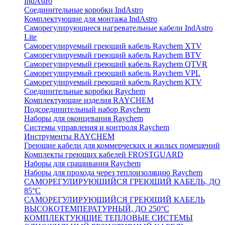
IndAstro
Соединительные коробки IndAstro
Комплектующие для монтажа IndAstro
Саморегулирующиеся нагревательные кабели IndAstro
Lite
Саморегулируемый греющий кабель Raychem XTV
Саморегулируемый греющий кабель Raychem BTV
Саморегулируемый греющий кабель Raychem QTVR
Саморегулируемый греющий кабель Raychem VPL
Саморегулируемый греющий кабель Raychem KTV
Соединительные коробки Raychem
Комплектующие изделия RAYCHEM
Подсоединительный набор Raychem
Наборы для оконцевания Raychem
Системы управления и контроля Raychem
Инструменты RAYCHEM
Греющие кабели для коммерческих и жилых помещений
Комплекты греющих кабелей FROSTGUARD
Наборы для сращивания Raychem
Наборы для прохода через теплоизоляцию Raychem
САМОРЕГУЛИРУЮЩИЙСЯ ГРЕЮЩИЙ КАБЕЛЬ, ДО
85°С
САМОРЕГУЛИРУЮЩИЙСЯ ГРЕЮЩИЙ КАБЕЛЬ
ВЫСОКОТЕМПЕРАТУРНЫЙ, ДО 250°С
КОМПЛЕКТУЮЩИЕ ТЕПЛОВЫЕ СИСТЕМЫ