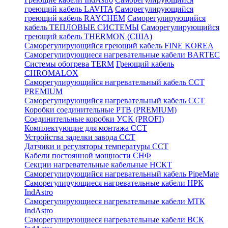
греющий кабель LAVITA
Саморегулирующийся
греющий кабель RAYCHEM
Саморегулирующийся
кабель ТЕПЛОВЫЕ СИСТЕМЫ
Саморегулирующийся
греющий кабель THERMON (США)
Саморегулирующийся греющий кабель FINE KOREA
Саморегулирующиеся нагревательные кабели BARTEC
Системы обогрева TERM
Греющий кабель
CHROMALOX
Саморегулирующийся нагревательный кабель ССТ
PREMIUM
Саморегулирующийся нагревательный кабель ССТ
Коробки соединительные РТВ (PREMIUM)
Соединительные коробки УСК (PROFI)
Комплектующие для монтажа ССТ
Устройства заделки завода ССТ
Датчики и регуляторы температуры ССТ
Кабели постоянной мощности СНФ
Секции нагревательные кабельные НСКТ
Саморегулирующийся нагревательный кабель PipeMate
Саморегулирующиеся нагревательные кабели НРК
IndAstro
Саморегулирующиеся нагревательные кабели МТК
IndAstro
Саморегулирующиеся нагревательные кабели ВСК