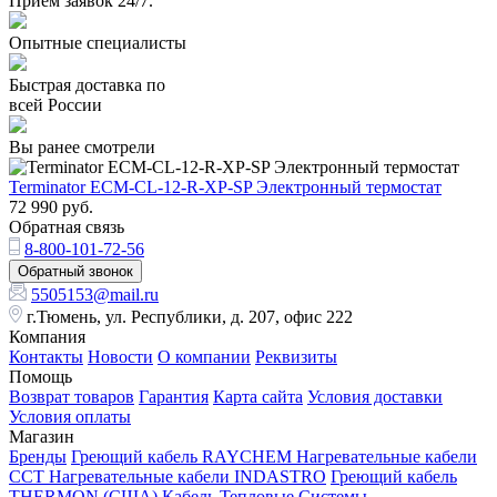
Прием заявок 24/7.
Опытные специалисты
Быстрая доставка по
всей России
Вы ранее смотрели
Terminator ECM-CL-12-R-XP-SP Электронный термостат
72 990
руб.
Обратная связь
8-800-101-72-56
Обратный звонок
5505153@mail.ru
г.Тюмень, ул. Республики, д. 207, офис 222
Компания
Контакты
Новости
О компании
Реквизиты
Помощь
Возврат товаров
Гарантия
Карта сайта
Условия доставки
Условия оплаты
Магазин
Бренды
Греющий кабель RAYCHEM
Нагревательные кабели
ССТ
Нагревательные кабели INDASTRO
Греющий кабель
THERMON (США)
Кабель Тепловые Системы