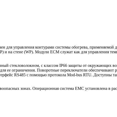
н для управления контурами системы обогрева, применяемой д
P) и на стене (WP). Модули ECM служат как для управления темп
ый стекловолокном, с классом IP66 защиты от окружающих воз
 для ее ограничения. Поворотные переключатели обеспечивают 
ерфейс RS485 с помощью протокола Mod-bus RTU. Доступны такж
воопасных зонах. Операционная система EMC установлена в ра