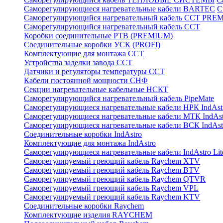
Саморегулирующиеся нагревательные кабели BARTEC
С
Саморегулирующийся нагревательный кабель ССТ PRE
Саморегулирующийся нагревательный кабель ССТ
Коробки соединительные РТВ (PREMIUM)
Соединительные коробки УСК (PROFI)
Комплектующие для монтажа ССТ
Устройства заделки завода ССТ
Датчики и регуляторы температуры ССТ
Кабели постоянной мощности СНФ
Секции нагревательные кабельные НСКТ
Саморегулирующийся нагревательный кабель PipeMate
Саморегулирующиеся нагревательные кабели НРК IndAst
Саморегулирующиеся нагревательные кабели МТК IndAst
Саморегулирующиеся нагревательные кабели ВСК IndAst
Соединительные коробки IndAstro
Комплектующие для монтажа IndAstro
Саморегулирующиеся нагревательные кабели IndAstro Lit
Саморегулируемый греющий кабель Raychem XTV
Саморегулируемый греющий кабель Raychem BTV
Саморегулируемый греющий кабель Raychem QTVR
Саморегулируемый греющий кабель Raychem VPL
Саморегулируемый греющий кабель Raychem KTV
Соединительные коробки Raychem
Комплектующие изделия RAYCHEM