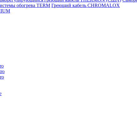
истемы обогрева TERM
Греющий кабель CHROMALOX
MIUM
ro
ro
ro
e