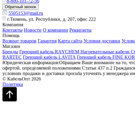
8-800-101-72-56
Обратный звонок
5505153@mail.ru
г.Тюмень, ул. Республики, д. 207, офис 222
Компания
Контакты
Новости
О компании
Реквизиты
Помощь
Возврат товаров
Гарантия
Карта сайта
Условия доставки
Услов
Магазин
Бренды
Греющий кабель RAYCHEM
Нагревательные кабели 
BARTEC
Греющий кабель LAVITA
Греющий кабель FINE KO
Юридическая информация:Обращаем Ваше внимание на то, что 
офертой, определяемой положениями Статьи 437 п.2 Гражданск
условиях продажи и доставки просьба уточнять у менеджера ин
© КабельОпт 2026
Политика