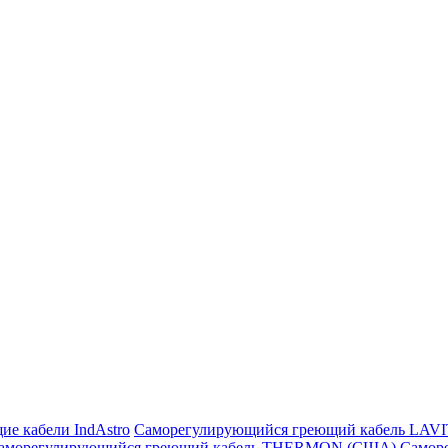
ие кабели IndAstro
Саморегулирующийся греющий кабель LAV
аморегулирующийся греющий кабель THERMON (США)
Самор