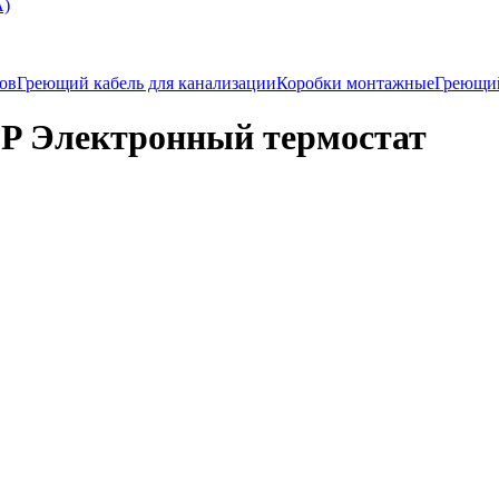
А)
ков
Греющий кабель для канализации
Коробки монтажные
Греющи
P Электронный термостат