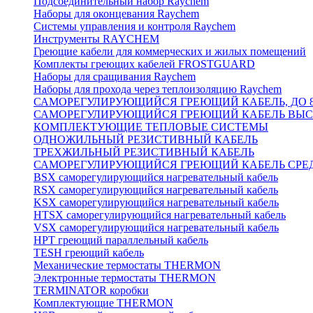
Подсоединительный набор Raychem
Наборы для оконцевания Raychem
Системы управления и контроля Raychem
Инструменты RAYCHEM
Греющие кабели для коммерческих и жилых помещений
Комплекты греющих кабелей FROSTGUARD
Наборы для сращивания Raychem
Наборы для прохода через теплоизоляцию Raychem
САМОРЕГУЛИРУЮЩИЙСЯ ГРЕЮЩИЙ КАБЕЛЬ, ДО 8
САМОРЕГУЛИРУЮЩИЙСЯ ГРЕЮЩИЙ КАБЕЛЬ ВЫСО
КОМПЛЕКТУЮЩИЕ ТЕПЛОВЫЕ СИСТЕМЫ
ОДНОЖИЛЬНЫЙ РЕЗИСТИВНЫЙ КАБЕЛЬ
ТРЕХЖИЛЬНЫЙ РЕЗИСТИВНЫЙ КАБЕЛЬ
САМОРЕГУЛИРУЮЩИЙСЯ ГРЕЮЩИЙ КАБЕЛЬ СРЕД
BSX саморегулирующийся нагревательный кабель
RSX саморегулирующийся нагревательный кабель
KSX саморегулирующийся нагревательный кабель
HTSX саморегулирующийся нагревательный кабель
VSX саморегулирующийся нагревательный кабель
НРТ греющий параллельный кабель
TESH греющий кабель
Механические термостаты THERMON
Электронные термостаты THERMON
TERMINATOR коробки
Комплектующие THERMON