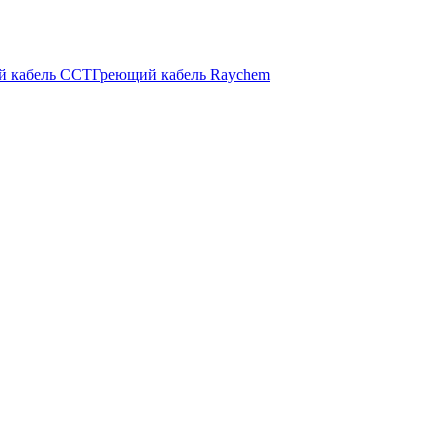
й кабель ССТ
Греющий кабель Raychem