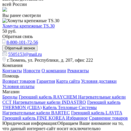
всей России
Вы ранее смотрели
Хомуты крепежные TS.30
50
руб.
Обратная связь
8-800-101-72-56
Обратный звонок
5505153@mail.ru
г.Тюмень, ул. Республики, д. 207, офис 222
Компания
Контакты
Новости
О компании
Реквизиты
Помощь
Возврат товаров
Гарантия
Карта сайта
Условия доставки
Условия оплаты
Магазин
Бренды
Греющий кабель RAYCHEM
Нагревательные кабели
ССТ
Нагревательные кабели INDASTRO
Греющий кабель
THERMON (США)
Кабель Тепловые Системы
Нагревательные кабели BARTEC
Греющий кабель LAVITA
Греющий кабель FINE KOREA
Избранное
Сравнение товаров
Юридическая информация:Обращаем Ваше внимание на то,
что данный интернет-сайт носит исключительно