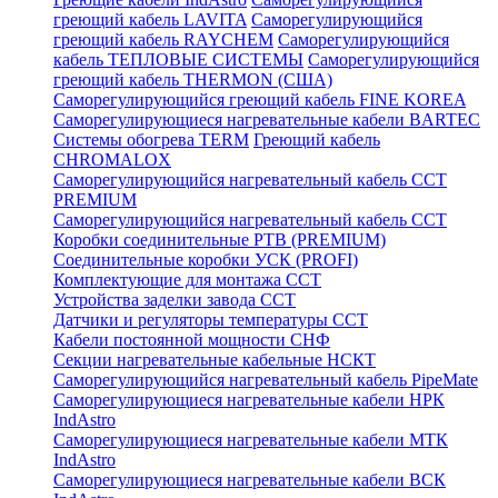
греющий кабель LAVITA
Саморегулирующийся
греющий кабель RAYCHEM
Саморегулирующийся
кабель ТЕПЛОВЫЕ СИСТЕМЫ
Саморегулирующийся
греющий кабель THERMON (США)
Саморегулирующийся греющий кабель FINE KOREA
Саморегулирующиеся нагревательные кабели BARTEC
Системы обогрева TERM
Греющий кабель
CHROMALOX
Саморегулирующийся нагревательный кабель ССТ
PREMIUM
Саморегулирующийся нагревательный кабель ССТ
Коробки соединительные РТВ (PREMIUM)
Соединительные коробки УСК (PROFI)
Комплектующие для монтажа ССТ
Устройства заделки завода ССТ
Датчики и регуляторы температуры ССТ
Кабели постоянной мощности СНФ
Секции нагревательные кабельные НСКТ
Саморегулирующийся нагревательный кабель PipeMate
Саморегулирующиеся нагревательные кабели НРК
IndAstro
Саморегулирующиеся нагревательные кабели МТК
IndAstro
Саморегулирующиеся нагревательные кабели ВСК