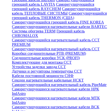
греющий кабель LAVITA
Саморегулирующийся
греющий кабель RAYCHEM
Саморегулирующийся
кабель ТЕПЛОВЫЕ СИСТЕМЫ
Саморегулирующийся
греющий кабель THERMON (США)
Саморегулирующийся греющий кабель FINE KOREA
Саморегулирующиеся нагревательные кабели BARTEC
Системы обогрева TERM
Греющий кабель
CHROMALOX
Саморегулирующийся нагревательный кабель ССТ
PREMIUM
Саморегулирующийся нагревательный кабель ССТ
Коробки соединительные РТВ (PREMIUM)
Соединительные коробки УСК (PROFI)
Комплектующие для монтажа ССТ
Устройства заделки завода ССТ
Датчики и регуляторы температуры ССТ
Кабели постоянной мощности СНФ
Секции нагревательные кабельные НСКТ
Саморегулирующийся нагревательный кабель PipeMate
Саморегулирующиеся нагревательные кабели НРК
IndAstro
Саморегулирующиеся нагревательные кабели МТК
IndAstro
Саморегулирующиеся нагревательные кабели ВСК