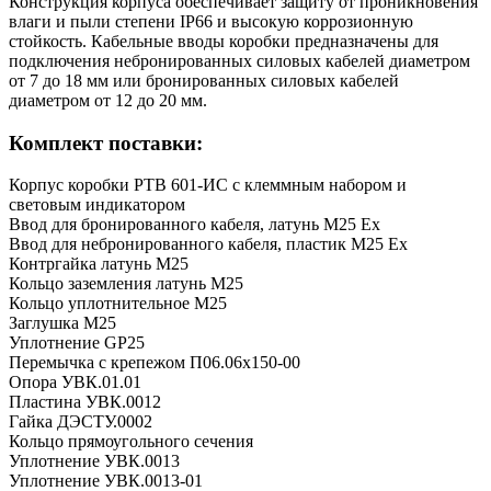
Конструкция корпуса обеспечивает защиту от проникновения
влаги и пыли степени IP66 и высокую коррозионную
стойкость. Кабельные вводы коробки предназначены для
подключения небронированных силовых кабелей диаметром
от 7 до 18 мм или бронированных силовых кабелей
диаметром от 12 до 20 мм.
Комплект поставки:
Корпус коробки РТВ 601-ИС с клеммным набором и
световым индикатором
Ввод для бронированного кабеля, латунь М25 Ех
Ввод для небронированного кабеля, пластик М25 Ех
Контргайка латунь М25
Кольцо заземления латунь М25
Кольцо уплотнительное М25
Заглушка М25
Уплотнение GP25
Перемычка с крепежом П06.06х150-00
Опора УВК.01.01
Пластина УВК.0012
Гайка ДЭСТУ.0002
Кольцо прямоугольного сечения
Уплотнение УВК.0013
Уплотнение УВК.0013-01