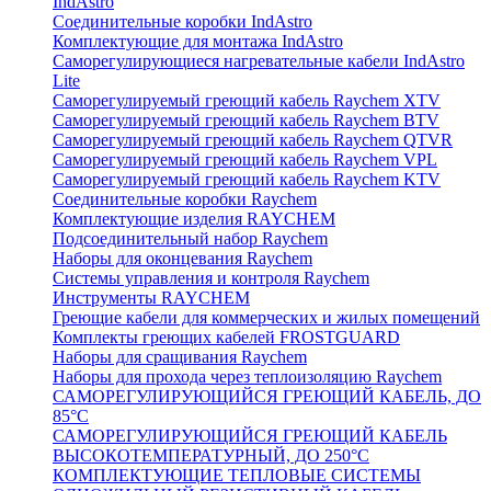
IndAstro
Соединительные коробки IndAstro
Комплектующие для монтажа IndAstro
Саморегулирующиеся нагревательные кабели IndAstro
Lite
Саморегулируемый греющий кабель Raychem XTV
Саморегулируемый греющий кабель Raychem BTV
Саморегулируемый греющий кабель Raychem QTVR
Саморегулируемый греющий кабель Raychem VPL
Саморегулируемый греющий кабель Raychem KTV
Соединительные коробки Raychem
Комплектующие изделия RAYCHEM
Подсоединительный набор Raychem
Наборы для оконцевания Raychem
Системы управления и контроля Raychem
Инструменты RAYCHEM
Греющие кабели для коммерческих и жилых помещений
Комплекты греющих кабелей FROSTGUARD
Наборы для сращивания Raychem
Наборы для прохода через теплоизоляцию Raychem
САМОРЕГУЛИРУЮЩИЙСЯ ГРЕЮЩИЙ КАБЕЛЬ, ДО
85°С
САМОРЕГУЛИРУЮЩИЙСЯ ГРЕЮЩИЙ КАБЕЛЬ
ВЫСОКОТЕМПЕРАТУРНЫЙ, ДО 250°С
КОМПЛЕКТУЮЩИЕ ТЕПЛОВЫЕ СИСТЕМЫ