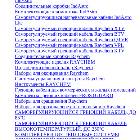
IndAstro
Соединительные коробки IndAstro
Комплектующие для монтажа IndAstro
Саморегулирующиеся нагревательные кабели IndAstro
Lite
Саморегулируемый греющий кабель Raychem XTV
Саморегулируемый греющий кабель Raychem BTV
Саморегулируемый греющий кабель Raychem QTVR
Саморегулируемый греющий кабель Raychem VPL
Саморегулируемый греющий кабель Raychem KTV
Соединительные коробки Raychem
Комплектующие изделия RAYCHEM
Подсоединительный набор Raychem
Наборы для оконцевания Raychem
Системы управления и контроля Raychem
Инструменты RAYCHEM
Греющие кабели для коммерческих и жилых помещений
Комплекты греющих кабелей FROSTGUARD
Наборы для сращивания Raychem
Наборы для прохода через теплоизоляцию Raychem
САМОРЕГУЛИРУЮЩИЙСЯ ГРЕЮЩИЙ КАБЕЛЬ, ДО
85°С
САМОРЕГУЛИРУЮЩИЙСЯ ГРЕЮЩИЙ КАБЕЛЬ
ВЫСОКОТЕМПЕРАТУРНЫЙ, ДО 250°С
КОМПЛЕКТУЮЩИЕ ТЕПЛОВЫЕ СИСТЕМЫ