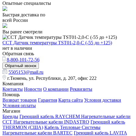
Опытные специалисты
Быстрая доставка по
всей России
Вы ранее смотрели
ССТ Датчик температуры TST01-2,0-С (-55 до +125)
нет в наличии
Обратная связь
8-800-101-72-56
Обратный звонок
5505153@mail.ru
г.Тюмень, ул. Республики, д. 207, офис 222
Компания
Контакты
Новости
О компании
Реквизиты
Помощь
Возврат товаров
Гарантия
Карта сайта
Условия доставки
Условия оплаты
Магазин
Бренды
Греющий кабель RAYCHEM
Нагревательные кабели
ССТ
Нагревательные кабели INDASTRO
Греющий кабель
THERMON (США)
Кабель Тепловые Системы
Нагревательные кабели BARTEC
Греющий кабель LAVITA