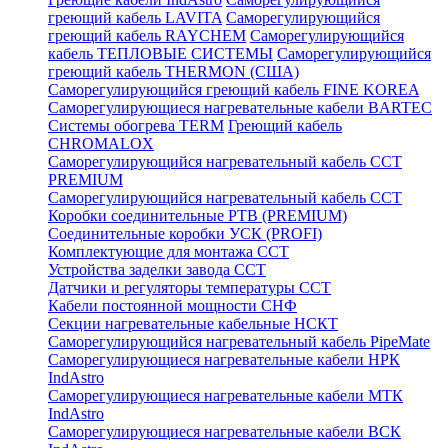
греющий кабель LAVITA
Саморегулирующийся
греющий кабель RAYCHEM
Саморегулирующийся
кабель ТЕПЛОВЫЕ СИСТЕМЫ
Саморегулирующийся
греющий кабель THERMON (США)
Саморегулирующийся греющий кабель FINE KOREA
Саморегулирующиеся нагревательные кабели BARTEC
Системы обогрева TERM
Греющий кабель
CHROMALOX
Саморегулирующийся нагревательный кабель ССТ
PREMIUM
Саморегулирующийся нагревательный кабель ССТ
Коробки соединительные РТВ (PREMIUM)
Соединительные коробки УСК (PROFI)
Комплектующие для монтажа ССТ
Устройства заделки завода ССТ
Датчики и регуляторы температуры ССТ
Кабели постоянной мощности СНФ
Секции нагревательные кабельные НСКТ
Саморегулирующийся нагревательный кабель PipeMate
Саморегулирующиеся нагревательные кабели НРК
IndAstro
Саморегулирующиеся нагревательные кабели МТК
IndAstro
Саморегулирующиеся нагревательные кабели ВСК