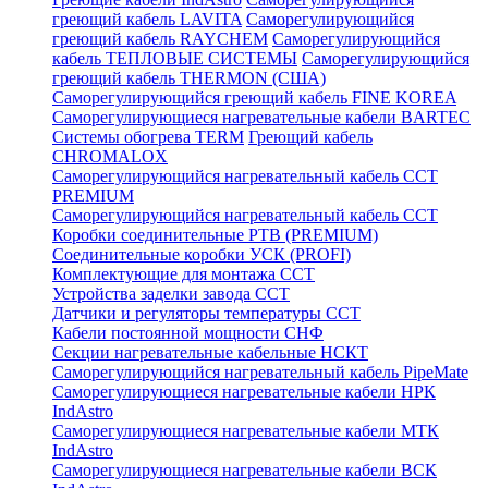
греющий кабель LAVITA
Саморегулирующийся
греющий кабель RAYCHEM
Саморегулирующийся
кабель ТЕПЛОВЫЕ СИСТЕМЫ
Саморегулирующийся
греющий кабель THERMON (США)
Саморегулирующийся греющий кабель FINE KOREA
Саморегулирующиеся нагревательные кабели BARTEC
Системы обогрева TERM
Греющий кабель
CHROMALOX
Саморегулирующийся нагревательный кабель ССТ
PREMIUM
Саморегулирующийся нагревательный кабель ССТ
Коробки соединительные РТВ (PREMIUM)
Соединительные коробки УСК (PROFI)
Комплектующие для монтажа ССТ
Устройства заделки завода ССТ
Датчики и регуляторы температуры ССТ
Кабели постоянной мощности СНФ
Секции нагревательные кабельные НСКТ
Саморегулирующийся нагревательный кабель PipeMate
Саморегулирующиеся нагревательные кабели НРК
IndAstro
Саморегулирующиеся нагревательные кабели МТК
IndAstro
Саморегулирующиеся нагревательные кабели ВСК