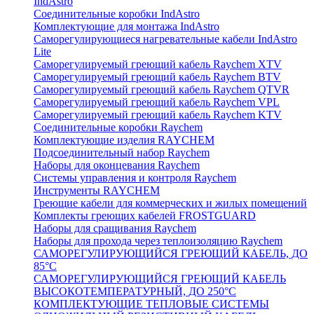
IndAstro
Соединительные коробки IndAstro
Комплектующие для монтажа IndAstro
Саморегулирующиеся нагревательные кабели IndAstro
Lite
Саморегулируемый греющий кабель Raychem XTV
Саморегулируемый греющий кабель Raychem BTV
Саморегулируемый греющий кабель Raychem QTVR
Саморегулируемый греющий кабель Raychem VPL
Саморегулируемый греющий кабель Raychem KTV
Соединительные коробки Raychem
Комплектующие изделия RAYCHEM
Подсоединительный набор Raychem
Наборы для оконцевания Raychem
Системы управления и контроля Raychem
Инструменты RAYCHEM
Греющие кабели для коммерческих и жилых помещений
Комплекты греющих кабелей FROSTGUARD
Наборы для сращивания Raychem
Наборы для прохода через теплоизоляцию Raychem
САМОРЕГУЛИРУЮЩИЙСЯ ГРЕЮЩИЙ КАБЕЛЬ, ДО
85°С
САМОРЕГУЛИРУЮЩИЙСЯ ГРЕЮЩИЙ КАБЕЛЬ
ВЫСОКОТЕМПЕРАТУРНЫЙ, ДО 250°С
КОМПЛЕКТУЮЩИЕ ТЕПЛОВЫЕ СИСТЕМЫ