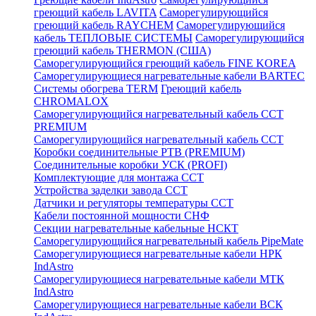
греющий кабель LAVITA
Саморегулирующийся
греющий кабель RAYCHEM
Саморегулирующийся
кабель ТЕПЛОВЫЕ СИСТЕМЫ
Саморегулирующийся
греющий кабель THERMON (США)
Саморегулирующийся греющий кабель FINE KOREA
Саморегулирующиеся нагревательные кабели BARTEC
Системы обогрева TERM
Греющий кабель
CHROMALOX
Саморегулирующийся нагревательный кабель ССТ
PREMIUM
Саморегулирующийся нагревательный кабель ССТ
Коробки соединительные РТВ (PREMIUM)
Соединительные коробки УСК (PROFI)
Комплектующие для монтажа ССТ
Устройства заделки завода ССТ
Датчики и регуляторы температуры ССТ
Кабели постоянной мощности СНФ
Секции нагревательные кабельные НСКТ
Саморегулирующийся нагревательный кабель PipeMate
Саморегулирующиеся нагревательные кабели НРК
IndAstro
Саморегулирующиеся нагревательные кабели МТК
IndAstro
Саморегулирующиеся нагревательные кабели ВСК