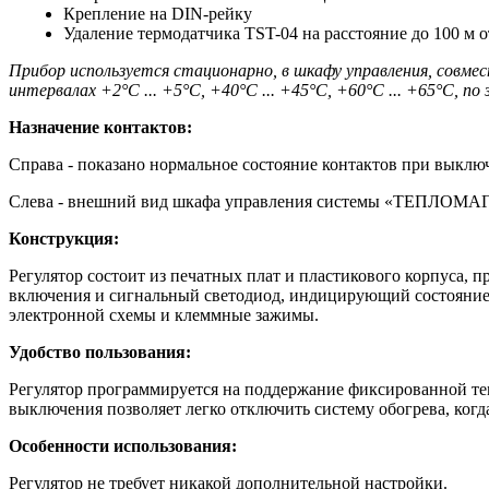
Крепление на DIN-рейку
Удаление термодатчика TST-04 на расстояние до 100 м о
Прибор используется стационарно, в шкафу управления, сов
интервалах +2°С ... +5°С, +40°С ... +45°С, +60°С ... +65°С,
Назначение контактов:
Справа - показано нормальное состояние контактов при выкл
Cлева - внешний вид шкафа управления системы «ТЕПЛОМАГ»
Конструкция:
Регулятор состоит из печатных плат и пластикового корпуса,
включения и сигнальный светодиод, индицирующий состояние к
электронной схемы и клеммные зажимы.
Удобство пользования:
Регулятор программируется на поддержание фиксированной тем
выключения позволяет легко отключить систему обогрева, когда
Особенности использования:
Регулятор не требует никакой дополнительной настройки.