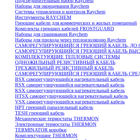
Подсоединительный набор Raychem
Наборы для оконцевания Raychem
Системы управления и контроля Raychem
Инструменты RAYCHEM
Греющие кабели для коммерческих и жилых помещений
Комплекты греющих кабелей FROSTGUARD
Наборы для сращивания Raychem
Наборы для прохода через теплоизоляцию Raychem
САМОРЕГУЛИРУЮЩИЙСЯ ГРЕЮЩИЙ КАБЕЛЬ, ДО 8
САМОРЕГУЛИРУЮЩИЙСЯ ГРЕЮЩИЙ КАБЕЛЬ ВЫСО
КОМПЛЕКТУЮЩИЕ ТЕПЛОВЫЕ СИСТЕМЫ
ОДНОЖИЛЬНЫЙ РЕЗИСТИВНЫЙ КАБЕЛЬ
ТРЕХЖИЛЬНЫЙ РЕЗИСТИВНЫЙ КАБЕЛЬ
САМОРЕГУЛИРУЮЩИЙСЯ ГРЕЮЩИЙ КАБЕЛЬ СРЕД
BSX саморегулирующийся нагревательный кабель
RSX саморегулирующийся нагревательный кабель
KSX саморегулирующийся нагревательный кабель
HTSX саморегулирующийся нагревательный кабель
VSX саморегулирующийся нагревательный кабель
НРТ греющий параллельный кабель
TESH греющий кабель
Механические термостаты THERMON
Электронные термостаты THERMON
TERMINATOR коробки
Комплектующие THERMON