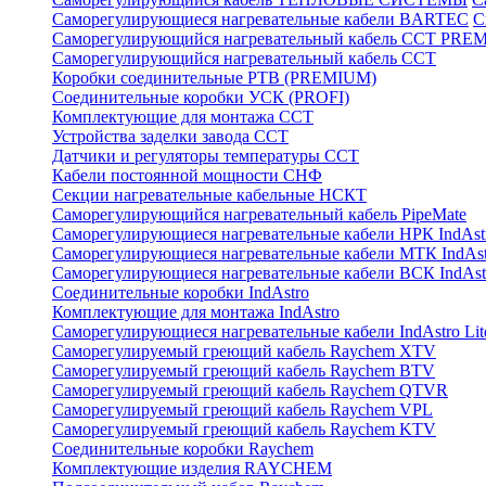
Саморегулирующиеся нагревательные кабели BARTEC
С
Саморегулирующийся нагревательный кабель ССТ PRE
Саморегулирующийся нагревательный кабель ССТ
Коробки соединительные РТВ (PREMIUM)
Соединительные коробки УСК (PROFI)
Комплектующие для монтажа ССТ
Устройства заделки завода ССТ
Датчики и регуляторы температуры ССТ
Кабели постоянной мощности СНФ
Секции нагревательные кабельные НСКТ
Саморегулирующийся нагревательный кабель PipeMate
Саморегулирующиеся нагревательные кабели НРК IndAst
Саморегулирующиеся нагревательные кабели МТК IndAst
Саморегулирующиеся нагревательные кабели ВСК IndAst
Соединительные коробки IndAstro
Комплектующие для монтажа IndAstro
Саморегулирующиеся нагревательные кабели IndAstro Lit
Саморегулируемый греющий кабель Raychem XTV
Саморегулируемый греющий кабель Raychem BTV
Саморегулируемый греющий кабель Raychem QTVR
Саморегулируемый греющий кабель Raychem VPL
Саморегулируемый греющий кабель Raychem KTV
Соединительные коробки Raychem
Комплектующие изделия RAYCHEM