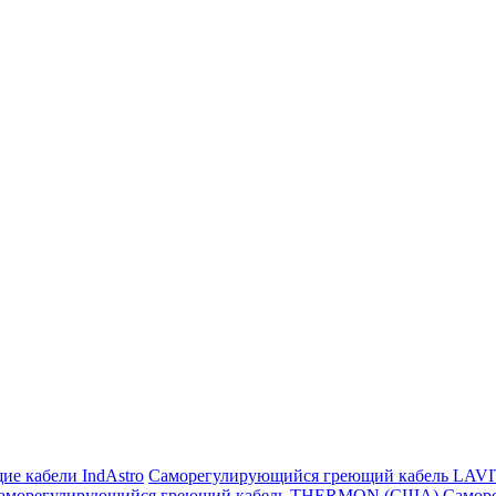
ие кабели IndAstro
Саморегулирующийся греющий кабель LAV
аморегулирующийся греющий кабель THERMON (США)
Самор