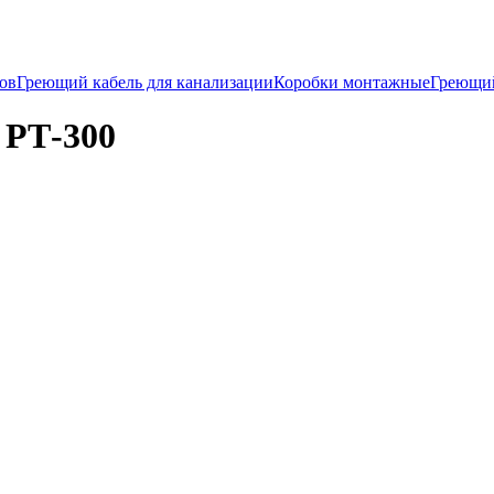
ков
Греющий кабель для канализации
Коробки монтажные
Греющи
 РТ-300