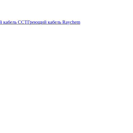
й кабель ССТ
Греющий кабель Raychem