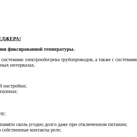
ЕДЖЕРА!
ния фиксированной температуры.
 системами электрообогрева трубопроводов, а также с системам
тных интервалах.
й настройки;
пазонах:
зу;
памяти сколь угодно долго даже при отключенном питании;
з собственные контакты реле;