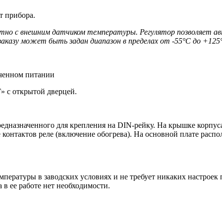
т прибора.
местно с внешним датчиком температуры. Регулятор позволяет
 по заказу может быть задан диапазон в пределах от -55°С до +
юченном питании
 с открытой дверцей.
 предназначенного для крепления на DIN-рейку. На крышке корп
онтактов реле (включение обогрева). На основной плате распо
пературы в заводских условиях и не требует никаких настроек
 в ее работе нет необходимости.