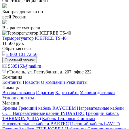
Опытные специалисты
Быстрая доставка по
всей России
Вы ранее смотрели
Терморегулятор ICEFREE TS-40
11 500
руб.
Обратная связь
8-800-101-72-56
Обратный звонок
5505153@mail.ru
г.Тюмень, ул. Республики, д. 207, офис 222
Компания
Контакты
Новости
О компании
Реквизиты
Помощь
Возврат товаров
Гарантия
Карта сайта
Условия доставки
Условия оплаты
Магазин
Бренды
Греющий кабель RAYCHEM
Нагревательные кабели
ССТ
Нагревательные кабели INDASTRO
Греющий кабель
THERMON (США)
Кабель Тепловые Системы
Нагревательные кабели BARTEC
Греющий кабель LAVITA
Греющий кабель FINE KOREA
Избранное
Сравнение товаров