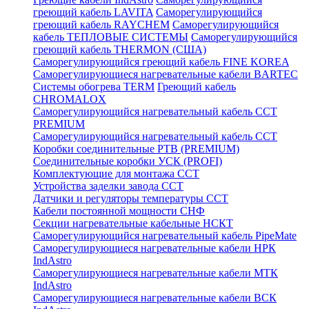
греющий кабель LAVITA
Саморегулирующийся
греющий кабель RAYCHEM
Саморегулирующийся
кабель ТЕПЛОВЫЕ СИСТЕМЫ
Саморегулирующийся
греющий кабель THERMON (США)
Саморегулирующийся греющий кабель FINE KOREA
Саморегулирующиеся нагревательные кабели BARTEC
Системы обогрева TERM
Греющий кабель
CHROMALOX
Саморегулирующийся нагревательный кабель ССТ
PREMIUM
Саморегулирующийся нагревательный кабель ССТ
Коробки соединительные РТВ (PREMIUM)
Соединительные коробки УСК (PROFI)
Комплектующие для монтажа ССТ
Устройства заделки завода ССТ
Датчики и регуляторы температуры ССТ
Кабели постоянной мощности СНФ
Секции нагревательные кабельные НСКТ
Саморегулирующийся нагревательный кабель PipeMate
Саморегулирующиеся нагревательные кабели НРК
IndAstro
Саморегулирующиеся нагревательные кабели МТК
IndAstro
Саморегулирующиеся нагревательные кабели ВСК