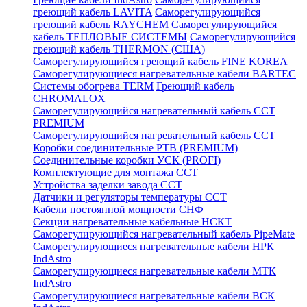
греющий кабель LAVITA
Саморегулирующийся
греющий кабель RAYCHEM
Саморегулирующийся
кабель ТЕПЛОВЫЕ СИСТЕМЫ
Саморегулирующийся
греющий кабель THERMON (США)
Саморегулирующийся греющий кабель FINE KOREA
Саморегулирующиеся нагревательные кабели BARTEC
Системы обогрева TERM
Греющий кабель
CHROMALOX
Саморегулирующийся нагревательный кабель ССТ
PREMIUM
Саморегулирующийся нагревательный кабель ССТ
Коробки соединительные РТВ (PREMIUM)
Соединительные коробки УСК (PROFI)
Комплектующие для монтажа ССТ
Устройства заделки завода ССТ
Датчики и регуляторы температуры ССТ
Кабели постоянной мощности СНФ
Секции нагревательные кабельные НСКТ
Саморегулирующийся нагревательный кабель PipeMate
Саморегулирующиеся нагревательные кабели НРК
IndAstro
Саморегулирующиеся нагревательные кабели МТК
IndAstro
Саморегулирующиеся нагревательные кабели ВСК