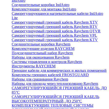
IndAstro
Соединительные коробки IndAstro
Комплектующие для монтажа IndAstro
Саморегулирующиеся нагревательные кабели IndAstro
Lite
Саморегулируемый греющий кабель Raychem XTV
Саморегулируемый греющий кабель Raychem BTV
Саморегулируемый греющий кабель Raychem QTVR
Саморегулируемый греющий кабель Raychem VPL
Саморегулируемый греющий кабель Raychem KTV
Соединительные коробки Raychem
Комплектующие изделия RAYCHEM
Подсоединительный набор Raychem
Наборы для оконцевания Raychem
Системы управления и контроля Raychem
Инструменты RAYCHEM
Греющие кабели для коммерческих и жилых помещений
Комплекты греющих кабелей FROSTGUARD
Наборы для сращивания Raychem
Наборы для прохода через теплоизоляцию Raychem
САМОРЕГУЛИРУЮЩИЙСЯ ГРЕЮЩИЙ КАБЕЛЬ, ДО
85°С
САМОРЕГУЛИРУЮЩИЙСЯ ГРЕЮЩИЙ КАБЕЛЬ
ВЫСОКОТЕМПЕРАТУРНЫЙ, ДО 250°С
КОМПЛЕКТУЮЩИЕ ТЕПЛОВЫЕ СИСТЕМЫ