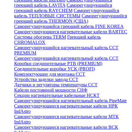
греющий кабель LAVITA
Саморегулирующийся
греющий кабель RAYCHEM
Саморегулирующийся
кабель ТЕПЛОВЫЕ СИСТЕМЫ
Саморегулирующийся
греющий кабель THERMON (США)
Саморегулирующийся греющий кабель FINE KOREA
Саморегулирующиеся нагревательные кабели BARTEC
Системы обогрева TERM
Греющий кабель
CHROMALOX
Саморегулирующийся нагревательный кабель ССТ
PREMIUM
Саморегулирующийся нагревательный кабель ССТ
Коробки соединительные РТВ (PREMIUM)
Соединительные коробки УСК (PROFI)
Комплектующие для монтажа ССТ
Устройства заделки завода ССТ
Датчики и регуляторы температуры ССТ
Кабели постоянной мощности СНФ
Секции нагревательные кабельные НСКТ
Саморегулирующийся нагревательный кабель PipeMate
Саморегулирующиеся нагревательные кабели НРК
IndAstro
Саморегулирующиеся нагревательные кабели МТК
IndAstro
Саморегулирующиеся нагревательные кабели ВСК