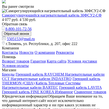
Вы ранее смотрели
Саморегулирующийся нагревательный кабель 30ФСУ2-СФ
4 077
руб.
4 530
руб.
Обратная связь
8-800-101-72-56
Обратный звонок
5505153@mail.ru
г.Тюмень, ул. Республики, д. 207, офис 222
Компания
Контакты
Новости
О компании
Реквизиты
Помощь
Возврат товаров
Гарантия
Карта сайта
Условия доставки
Условия оплаты
Магазин
Бренды
Греющий кабель RAYCHEM
Нагревательные кабели
ССТ
Нагревательные кабели INDASTRO
Греющий кабель
THERMON (США)
Кабель Тепловые Системы
Нагревательные кабели BARTEC
Греющий кабель LAVITA
Греющий кабель FINE KOREA
Избранное
Сравнение товаров
Юридическая информация:Обращаем Ваше внимание на то,
что данный интернет-сайт носит исключительно
информационный характер и ни при каких условиях не