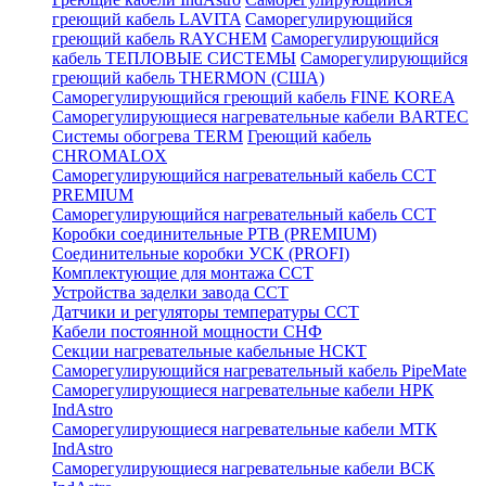
греющий кабель LAVITA
Саморегулирующийся
греющий кабель RAYCHEM
Саморегулирующийся
кабель ТЕПЛОВЫЕ СИСТЕМЫ
Саморегулирующийся
греющий кабель THERMON (США)
Саморегулирующийся греющий кабель FINE KOREA
Саморегулирующиеся нагревательные кабели BARTEC
Системы обогрева TERM
Греющий кабель
CHROMALOX
Саморегулирующийся нагревательный кабель ССТ
PREMIUM
Саморегулирующийся нагревательный кабель ССТ
Коробки соединительные РТВ (PREMIUM)
Соединительные коробки УСК (PROFI)
Комплектующие для монтажа ССТ
Устройства заделки завода ССТ
Датчики и регуляторы температуры ССТ
Кабели постоянной мощности СНФ
Секции нагревательные кабельные НСКТ
Саморегулирующийся нагревательный кабель PipeMate
Саморегулирующиеся нагревательные кабели НРК
IndAstro
Саморегулирующиеся нагревательные кабели МТК
IndAstro
Саморегулирующиеся нагревательные кабели ВСК